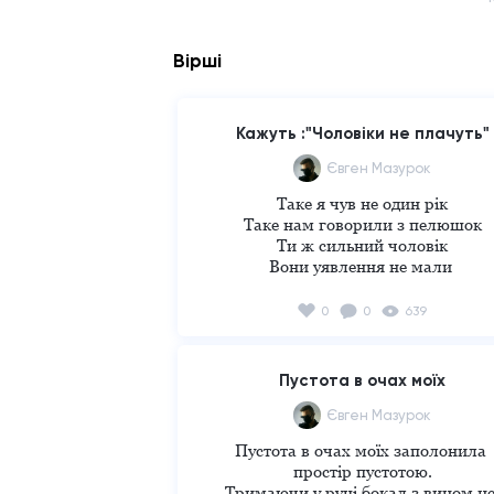
Вірші
Кажуть :"Чоловіки не плачуть"
Євген Мазурок
Таке я чув не один рік

Таке нам говорили з пелюшок

Ти ж сильний чоловік

Вони уявлення не мали 

До чого нас це довело

Ми посміхаємось проблемам

0
0
639
Веселимося в моменти незгод

Але плакати не для нас

Ми оплакуємо 

Пустота в очах моїх
Втрату брата ріднішого ніж кров

Нестачу сил на проблеми

Євген Мазурок
Ми молимося до наших тіл

Пустота в очах моїх заполонила 
Щоб вони дали нам сили і

простір пустотою.

Не лили би сліз від усіх тривог 
Тримаючи у руці бокал з вином не