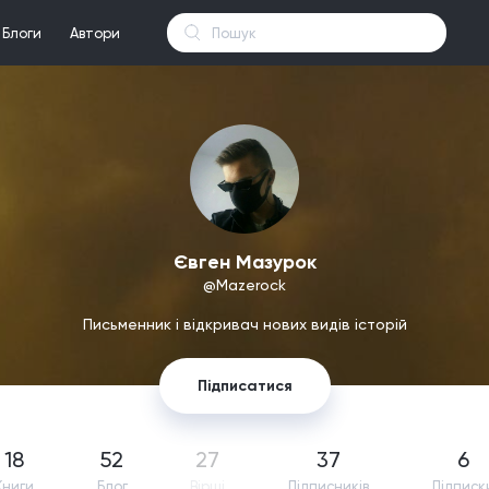
Блоги
Автори
Євген Мазурок
@Mazerock
Письменник і відкривач нових видів історій
Підписатися
18
52
27
37
6
Книги
Блог
Вірші
Підпиcників
Підписк