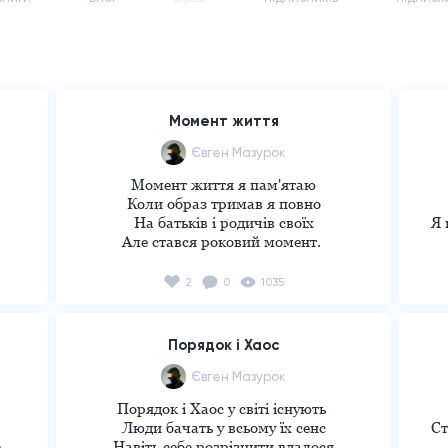
Момент життя
Євген Мазурок
Момент життя я пам'ятаю

Коли образ тримав я повно

На батьків і родичів своїх

Я 
Але стався роковий момент. 

Він пішов

Пішов назавжди.

Пе
2
0
1035
Мій вчитель , друг і батько.

а
Пройшовши місяць я згадую момент.

Згадую його і не можу стримати я сліз.

Ко
Порядок і Хаос
В момент всі мої образи стали димом.

с
Все злість перетворилася в печаль.

Євген Мазурок
І в пам'яті відбиток вогняний лишився 
Порядок і Хаос у світі існують 

назавжди. 

Люди бачать у всьому їх сенс

Ст
Я згадую їх лиця. 

 
Навіть себе розрізнити вдалося
