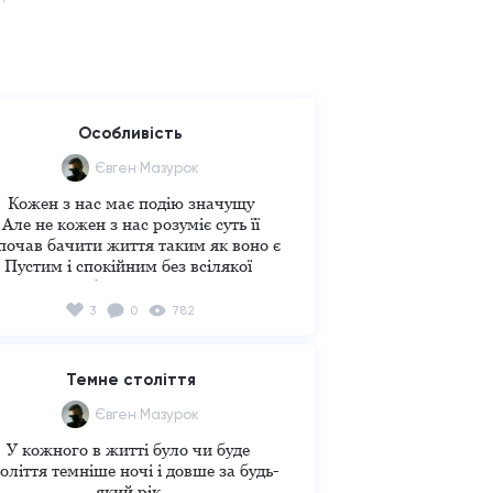
Особливість
Євген Мазурок
Кожен з нас має подію значущу

Але не кожен з нас розуміє суть її

почав бачити життя таким як воно є

Пустим і спокійним без всілякої 
особливості у нім

рший раз наче особливий має бути , 
3
0
782
ле хватить подивитися навколо , як 
розумієш що ти не один такий. 

ли помирає родич близький. Подія 
Темне століття
умна і незворотня. Але і це не надто 
особливе дійство.

Євген Мазурок
Немає у житті особливості ніяких.

У кожного в житті було чи буде 

Це лише макіяж життя вигаданий 
оліття темніше ночі і довше за будь-
людьми.

який рік.
