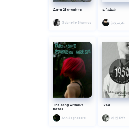
Дитя 21 століття
شظية' تَ
Gabrielle Shamray
هُوميروسّ.
The song without
1950
notes
Ann Sognatore
어 먼 EMY