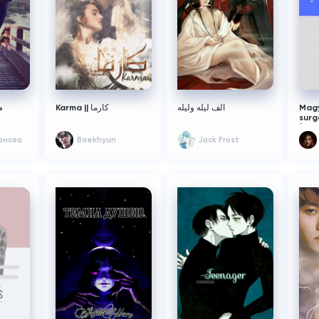
ь
Karma || كارما
الف ليله وليله
Magy
sur
(sur
анова
Baekhyun
Jack Frost