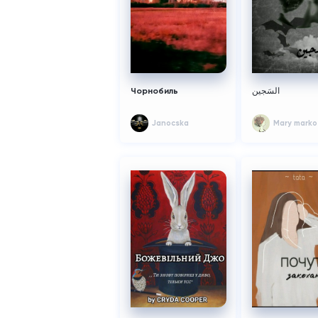
Чорнобиль
السَجين
Janocska
Mary marko