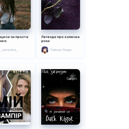
цеса чи проста
Легенда про колючки
янка
рози
_veronika_
Тайная Леди