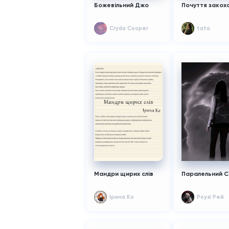
Божевільний Джо
Почуття закох
Cryda Cooper
tata
Мандри щирих слів
Паралельний С
Ірина Ko
Роузі Рей