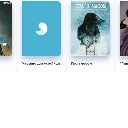
Україна для українців
Гра з часом
"Пац
a
Влада Орловська
Mar.ho