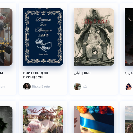
ВЧИТЕЛЬ ДЛЯ
ليلي || KNJ
ПРИНЦЕСИ
han
Нікка Вейн
مِنّة