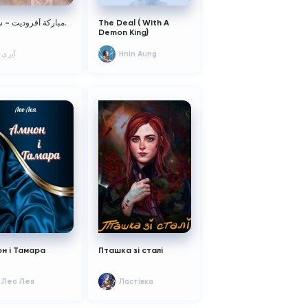
مباركة آفروديت - سيبيك.
The Deal ( With A
Demon King)
آيري
Hnin Aung
н і Тамара
Пташка зі сталі
Лео Лея
Ластівка