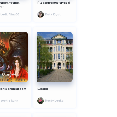
однокласник
Під загрозою смерті
ір
Ledi_Alina03
Datk Kigot
on's bridegroom
Школа
sophie kunn
Nasty Legka