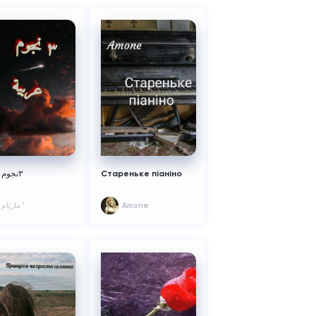
٣نجوم عربية
Стареньке піаніно
ماريَام '
Amone