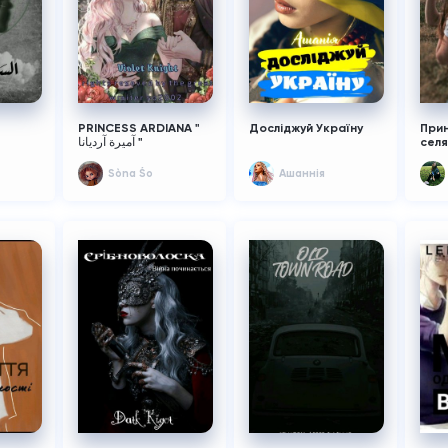
PRINCESS ARDIANA "
Досліджуй Україну
Прин
آميرة آرديانا "
сел
Sòna Śo
Ашаннiя