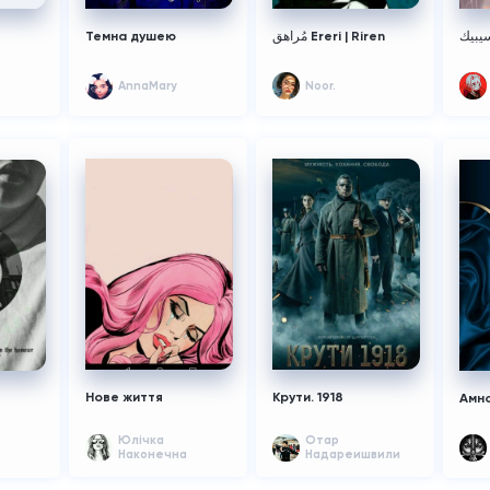
Темна душею
مُراهق Ereri | Riren
AnnaMary
Noor.
Нове життя
Крути. 1918
Амно
Юлічка
Отар
Наконечна
Надареишвили