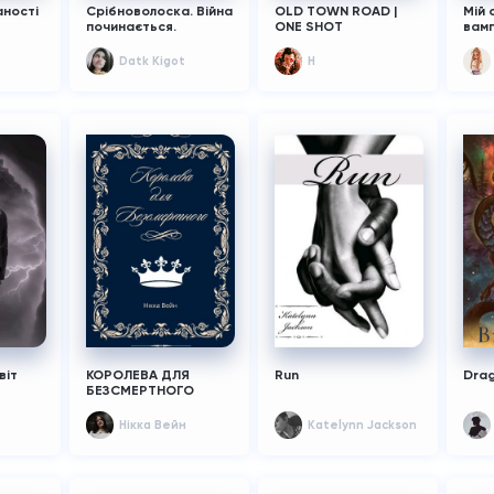
аності
Срібноволоска. Війна
OLD TOWN ROAD |
Мій 
починається.
ONE SHOT
вамп
Datk Kigot
H
віт
КОРОЛЕВА ДЛЯ
Run
Drag
БЕЗСМЕРТНОГО
Нікка Вейн
Katelynn Jackson