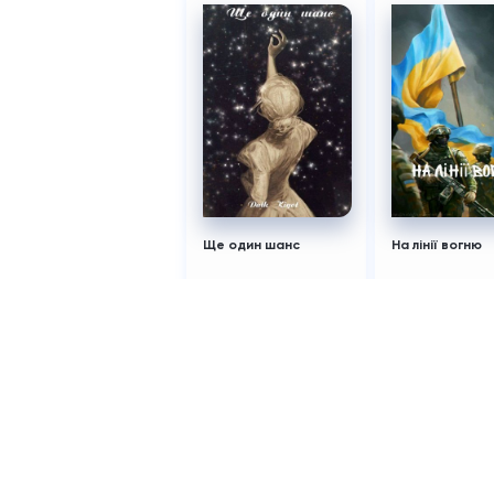
Ще один шанс
На лінії вогню
Datk Kigot
Natalochk