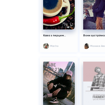
Кава з перцем...
Вони зустрілис
Mar.ho
Моника Ам