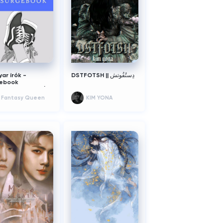
ar írók -
DSTFOTSH || دِستُفُوتش
gebook
gebookhungary)
Fantasy Queen
KIM YONA