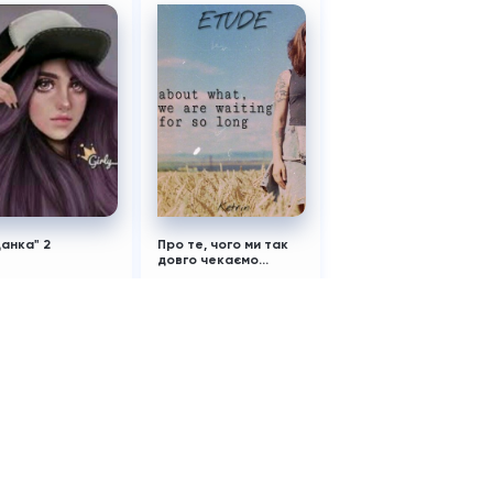
анка" 2
Про те, чого ми так
довго чекаємо...
Toni_444_ka_09
Katya_tko