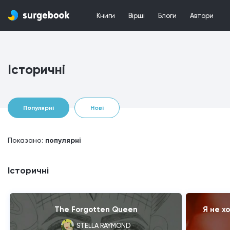
Книги
Вірші
Блоги
Автори
Історичні
Популярні
Нові
Показано:
популярні
Історичні
The Forgotten Queen
Я не х
STELLA RAYMOND