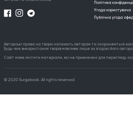
Політика конфіденці
я поет

Угода користувача
обожнювач невиконанних клятв

що випливають у безмовні драми

Публічна угода офе
де слова вже до чорта до рами

але потім відбиваються 

у твоїй голові 

голосами

Авторські права на твори належать авторам та охороняються зак
Будь-яке використання творів можливе лише за згодою його автора
і не дають спокою

Сайт може містити матеріали, які не призначені для перегляду особ
я поет

тож жонглюю цими дарами

може маю талант від народження

а може пишу від суму

© 2020 Surgebook. All rights reserved.
ночами

я поет

тож наповнюйся моїми речами

поглинай мої всесвіти

сьогодні за дешево

а може і даром

проти не буду
