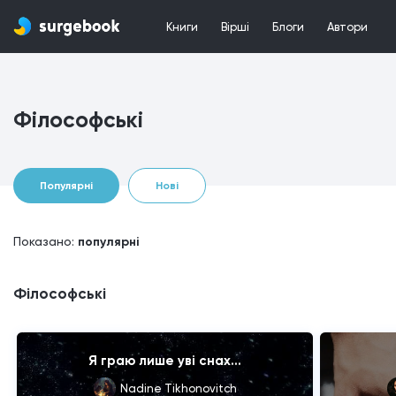
Книги
Вірші
Блоги
Автори
Філософські
Популярні
Нові
Показано:
популярні
Філософські
Я граю лише уві снах...
Nadine Tikhonovitch