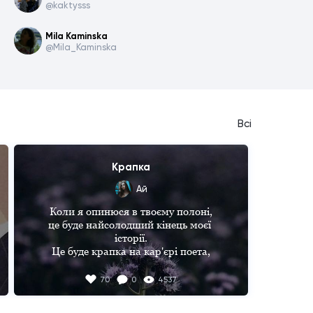
@kaktysss
Mila Kaminska
@Mila_Kaminska
Всі
Крапка
Ай
Коли я опинюся в твоєму полоні,

це буде найсолодший кінець моєї 
історії.

Це буде крапка на кар'єрі поета,

ніяких почуттів вміщених на папері.

70
0
4537
Це буде найсолодший початок моєї 
любові – 
