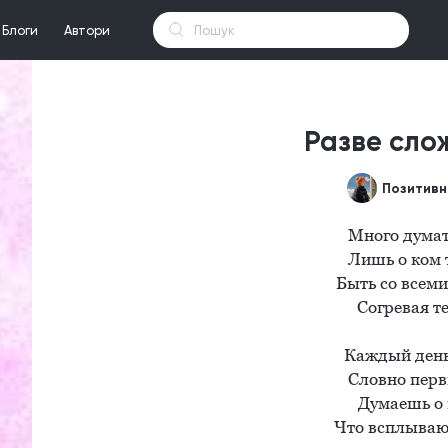
Блоги
Автори
Разве слож
Много думать
Лишь о ком т
Быть со всеми
Согревая т
Каждый день 
Словно первы
Думаешь о в
Что всплывают 