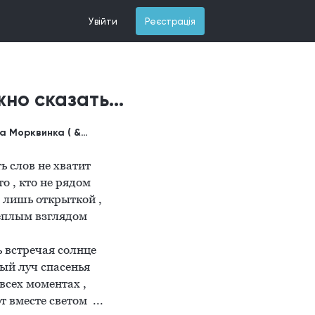
Увійти
Реєстрація
но сказать...
Позитивна Морквинка ( &Не Мілашка ;)
 слов не хватит 

о , кто не рядом 

 лишь открыткой ,

еплым взглядом

встречая солнце

й луч спасенья 

сех моментах ,

вместе светом  ...
