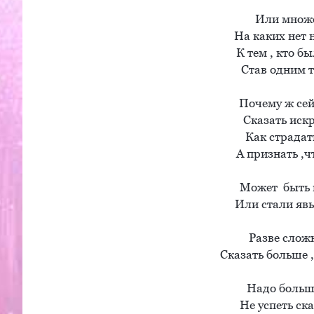
Или множе
На каких нет н
К тем , кто б
Став одним т
Почему ж сейч
Сказать искр
Как страдать
А признать ,ч
Может  быть п
Или стали явь
Разве сложн
Сказать больше ,ч
Надо больше
Не успеть сказ