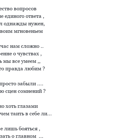
ство вопросов

е единого ответа , 

ыл однажды нужен,

воим мгновеньем

ас нам сложно ..

енне о чувствах ,

 мы все умеем ,,

то правда любим ?

росто забыли ....

ю сцен сомнений ?

о хоть глазами 

ем таить в себе ли...

 лишь бояться ,

ать о главном  ...
