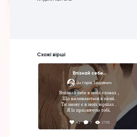
Схожі вірші
Впізнай себе...
Вікторія Тодавчич
Впізнай себе в моїх словах , 

Що виливаються в пісні. 

Ти знову є в моїх віршах . 

Я їх присвячую тобі. 

Всі погляди твої ласкаві, 

42
7
2758
Я все змалюю у віршах. 

Тихенько ,щоб вони не знали 
