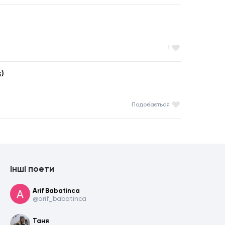
1
)
Подобається
Інші поети
Arif Babatinca
@arif_babatinca
Таня