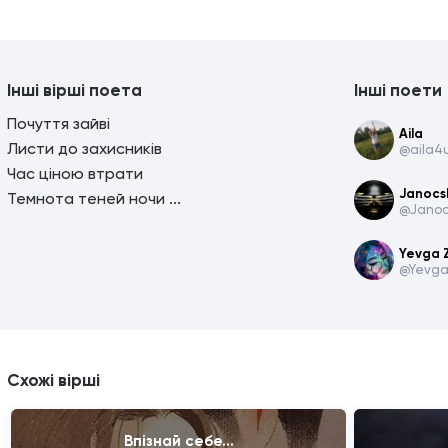
Інші вірші поета
Інші поети
Почуття зайві
Aila
Листи до захисників
@aila4
Час ціною втрати
Janocs
Темнота теней ночи ...
@Janoc
Yevga 
@Yevg
Схожі вірші
Впізнай себе...