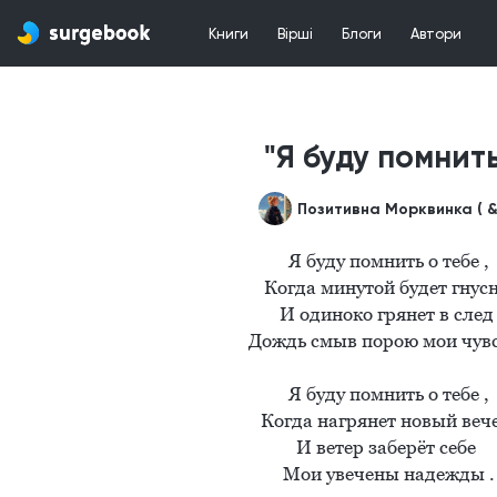
Книги
Вірші
Блоги
Автори
"Я буду помнит
Я буду помнить о тебе ,

Когда минутой будет гнусно
И одиноко грянет в след 
Дождь смыв порою мои чувс
Я буду помнить о тебе ,

Когда нагрянет новый вече
И ветер заберёт себе 

Мои увечены надежды .
