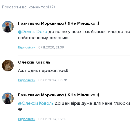
Показати всі коментарі (7)
Позитивна Морквинка ( &Не Мілашка ;)
@Dennis Deko
да но не у всех так бывает иногда лю
собственному желанию...
Відповісти
07.11.2020, 21:09
Олексій Коваль
Аж подих перехоплює!!
Відповісти
08.08.2024, 08:38
Позитивна Морквинка ( &Не Мілашка ;)
@Олексій Коваль
да цей вірш дуже для мене глибоки
❤️
Відповісти
08.08.2024, 09:15