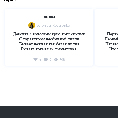
Лилия
Veronica_Kovalenko
Девочка с волосами ярко,ярко синими

Первы
С характером необычной лилии

Первый
Бывает нежная как белая лилия

Первый
Бывает яркая как фиолетовая 

Что 
Бывает грубая как чёрная лилия

Сегод
Бывает красивая как жёлтая в точку 

4
0
708
В ней кипит кров разноцветная

Откр
В её тихом омуте нет...Не чёрти 
Всю ж
водятся!

Но никт
Цветы там ростут...

Яркие лилии
П
Ведь 
Можн
А можн