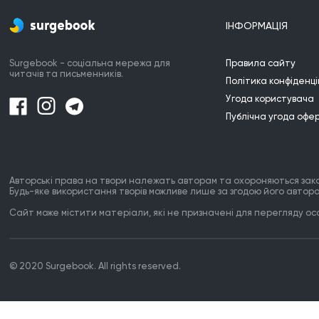
ІНФОРМАЦІЯ
Surgebook - соціальна мережа для
Правила сайту
читачів та письменників.
Політика конфіденці
Угода користувача
Публічна угода офе
Авторські права на твори належать авторам та охороняються зак
Будь-яке використання творів можливе лише за згодою його автора
Сайт може містити матеріали, які не призначені для перегляду особ
© 2020 Surgebook. All rights reserved.