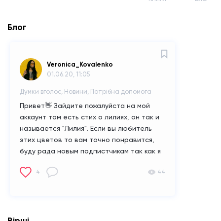
Блог
Veronica_Kovalenko
01.06.20, 11:05
Думки вголос, Новини, Потрібна допомога
Привет👋 Зайдите пожалуйста на мой
аккаунт там есть стих о лилиях, он так и
называется "Лилия". Если вы любитель
этих цветов то вам точно понравится,
буду рада новым подпистчикам так как я
новенькая)))
4
44
Вірші