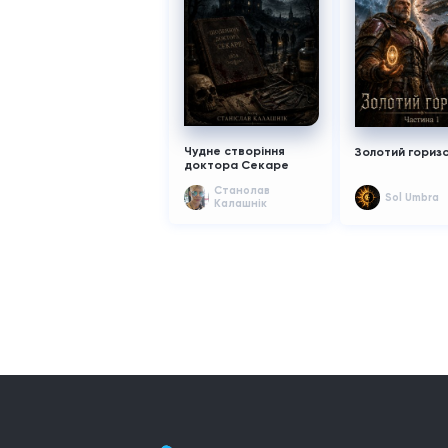
Чудне створіння
Золотий гориз
доктора Секаре
Cтанолав
Sol Umbra
Калашнік