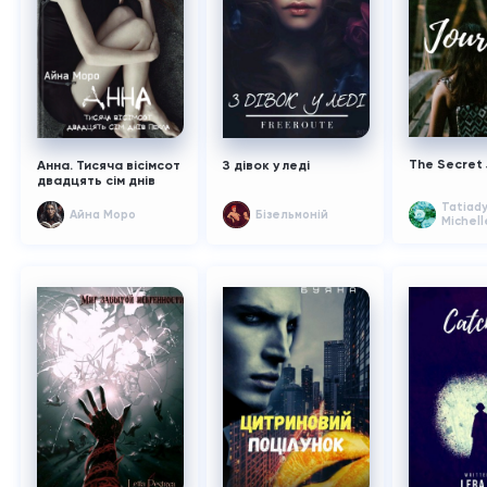
The Secret 
Анна. Тисяча вісімсот
З дівок у леді
двадцять сім днів
пекла
Tatiady
Айна Моро
Бізельмоній
Michell