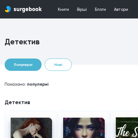
Книги
Вірші
Блоги
Автори
Детектив
Популярні
Нові
Показано:
популярні
Детектив