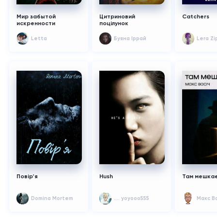
Мир забытой
Цитриновий
Catchers
искренности
поцілунок
Letta
Буяна Іррай
Lera Zi
Повір'я
Hush
Там мешкає
Domina Mortem
.... yoyooo555
Макс В