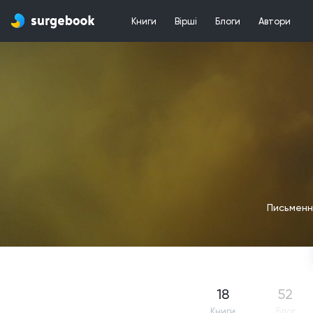
Книги
Вірші
Блоги
Автори
Письменни
18
52
Книги
Блог