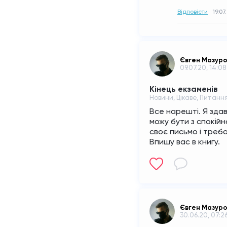
Відповісти
19.07
Євген Мазур
09.07.20, 14:08
Кінець екзаменів
Новини, Цікаве, Питанн
Все нарешті. Я здав
можу бути з спокій
своє письмо і треба
Впишу вас в книгу.
Євген Мазур
30.06.20, 07:2