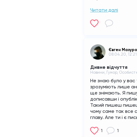
Читати далі
Євген Мазур
08.04.20, 12:21
Дивне відчуття
Новини, Гумор, Особист
Не знаю було у вас 
зрозуміють лише ані
ще знімають. Я пишу
дописавши і опублік
Такий пишеш пишеш. 
чому саме так все с
главу. Але ти і є пи
1
1