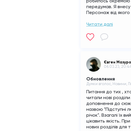
робилось окремою к
передумав. Я внесу 
Персонаж від якого 
Читати далі
Євген Мазур
06.03.23, 20:4
Обновлення
Думки вголос, Новини, 
Питання до тих , хт
читали нові розділи
доповнення до сюже
назвою "Підступні л
річок". Взагалі їх в
цікавить якість. Пр
нових розділів для 