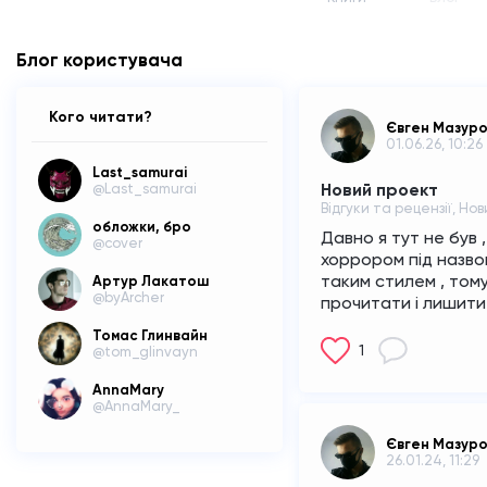
Блог користувача
Кого читати?
Євген Мазур
01.06.26, 10:26
Last_samurai
Новий проект
@Last_samurai
Відгуки та рецензії, Но
обложки, бро
Давно я тут не був 
@cover
хоррором під назво
таким стилем , тому 
Артур Лакатош
@byArcher
прочитати і лишити 
Томас Глинвайн
1
@tom_glinvayn
AnnaMary
@AnnaMary_
Євген Мазур
26.01.24, 11:29