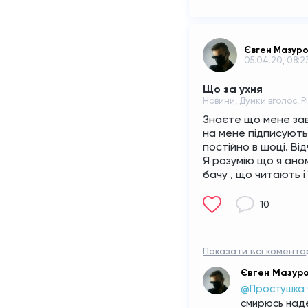
Євген Мазур
05.04.20, 08:2
Що за ухня
Новини, Думки вголос, Р
Знаєте що мене завж
на мене підписують
постійно в шоці. Від
Я розумію що я аном
бачу , що читають і
10
Показати всі коментар
Євген Мазур
@Простушка 
смирюсь наде