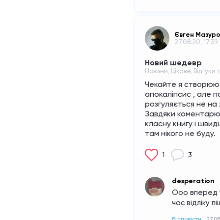
Євген Мазур
27.08.20, 17:39
Новий шедевр
Новини, Цікаве, Відгуки 
Чекайте я створюю 
апокаліпсис , але п
розгуляється не на 
Завдяки коментарю в
класну книгу і швид
там нікого не буду.
1
3
desperation
Ооо вперед у
час відліку пі
Відповісти
27.08