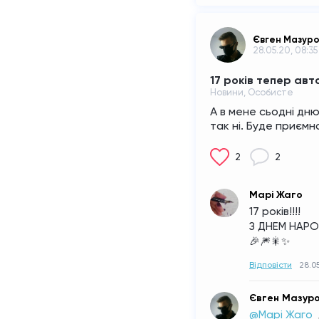
Євген Мазур
28.05.20, 08:35
17 років тепер авт
Новини, Особисте
А в мене сьодні днюх
так ні. Буде приєм
2
2
Марі Жаго
17 років!!!! 
З ДНЕМ НАРОД
🎉🎆🎇✨
Відповісти
28.05
Євген Мазур
@Марі Жаго 