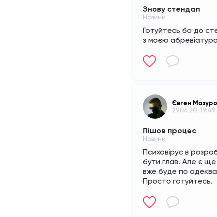
Знову стендап
Новини
Готуйтесь бо до ст
з моєю абревіатуро
Євген Мазур
29.06.20, 19:49
Пішов процес
Новини
Психовірус в розроб
бути глав. Але є ще
вже буде по адекват
Просто готуйтесь.