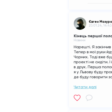
Євген Мазур
23.01.24, 14:43
Кінець першої пол
Новини
Нарешті. Я закінчив
Тепер в мої руки йд
Чорних. Тоді вже б
проекті не сидіти. І
в друк. Перша полов
я у Львову буду про
де буду говорити за 
Читати далі