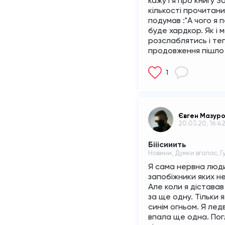
кажу і я про книгу З
кількості прочитаних
подумав :"А чого я п
буде хардкор. Як і м
розслаблятись і теп
продовження пішло 
1
Євген Мазур
20.03.20, 16:4
Бііісииить
Новини, Думки вголос, Г
Я сама нервна людин
запобіжники яких не
Але коли я діставав
за ще одну. Тільки я
синім огньом. Я лед
впала ще одна. Погл