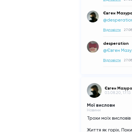
Євген Мазур
@desperatio
Відповісти
27.08
desperation
@Євген Мазу
Відповісти
27.08
Євген Мазур
03.08.20, 17:13
Мої вислови
Новини
Трохи моїх висловів 
Життя як горіх. Пок