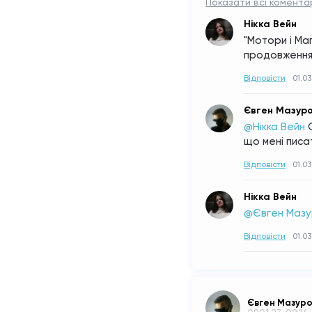
Показати всі коментар
Нікка Вейн
"Мотори і Маг
продовження
Відповісти
01.03
Євген Мазур
@Нікка Вейн
що мені писа
Відповісти
01.03
Нікка Вейн
@Євген Мазу
Відповісти
01.03
Євген Мазур