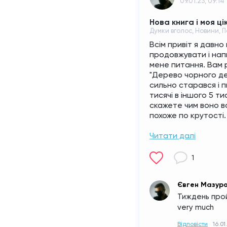
09.01.23, 09:14
Нова книга і моя ці
Думки вголос, Новини, 
Всім привіт я давно 
продовжувати і напи
мене питання. Вам р
"Дерево чорного де
сильно старався і п
тисячі в іншого 5 т
скажете чим воно в
похоже по крутості. 
Читати далі
1
Євген Мазур
Тиждень пройш
very much
Відповісти
16.01