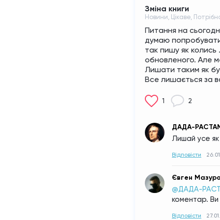
Зміна книги
Новини, Цікаве, Потріб
Питання на сьогодні
думаю попробувати н
так пишу як колись 
обновленого. Але ме
Лишати таким як б
Все лишається за 
1
2
ДАДА-РАСТА
Лишай усе як
Відповісти
26.01
Євген Мазур
@ДАДА-РАСТ
коментар. Ви 
Відповісти
27.01