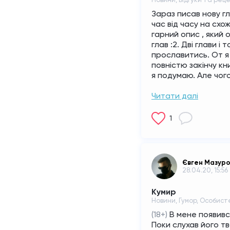
Зараз писав нову гл
час від часу на схо
гарний опис , який 
глав :2. Дві глави і
прославитись. От я 
повністю закінчу кн
я подумаю. Але чого
Читати далі
1
Євген Мазур
28.04.20, 15:56
Кумир
Новини, Гумор, Особист
(18+) 
В мене появивс
Поки слухав його тв