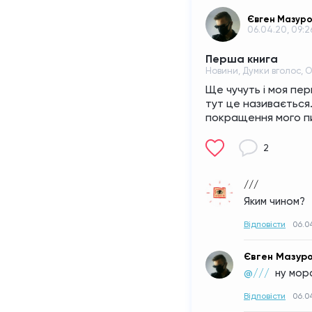
Євген Мазур
06.04.20, 09:2
Перша книга
Новини, Думки вголос, 
Ще чучуть і моя пер
тут це називається.
покращення мого пи
2
///
Яким чином?
Відповісти
06.04
Євген Мазур
@/// 
ну мор
Відповісти
06.04