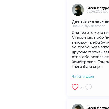
Євген Мазур
07.04.21, 05:37
Для тих хто хоче п
Новини, Думки вголос
Для тих хто хоче пи
Створи своє або "в
випадку треба бути
бо треба буде запам'
другому хватить взя
стилі або розповісти
Зомбітревел. Там р
книга була спр...
Читати далі
2
Євген Мазур