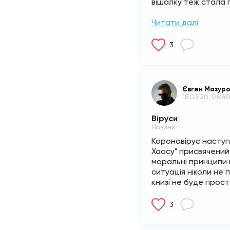
вішалку теж стала п
Читати далі
3
Євген Мазур
18.03.20, 06:4
Віруси
Новини
Коронавірус наступи
Хаосу" присвячений в
моральні принципи 
ситуація ніколи не п
книзі не буде прос
3