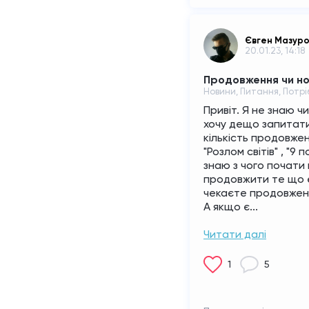
Євген Мазур
20.01.23, 14:18
Продовження чи н
Новини, Питання, Потр
Привіт. Я не знаю чи
хочу дещо запитати
кількість продовжень
"Розлом світів" , "9 п
знаю з чого почати 
продовжити те що 
чекаєте продовження
А якщо є...
Читати далі
1
5