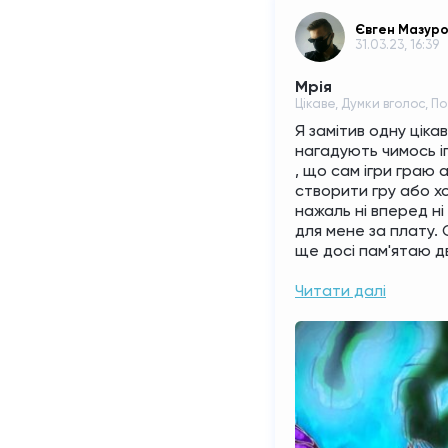
Євген Мазур
31.03.23, 16:39
Мрія
Цікаве, Думки вголос, 
Я замітив одну цікаву
нагадують чимось іг
, що сам ігри граю 
створити гру або хо
нажаль ні вперед ні
для мене за плату. С
ще досі пам'ятаю дв
Читати далі