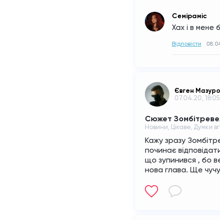
Семіраміс
Хах і в мене
Відповісти
08.04
Євген Мазур
07.04.20, 18:05
Сюжет Зомбітреве
Новини, Цікаве, Думки в
Кажу зразу Зомбітре
починає відповідати 
що зупинився , бо в
нова глава. Ще чучу