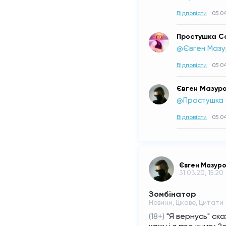
Відповісти
05.0
Простушка С
@Євген Мазу
Відповісти
05.0
Євген Мазур
@Простушка 
Відповісти
05.0
Євген Мазур
31.03.20, 15:20
Зомбінатор
Новини, Цікаве, Цитати
(18+) 
"Я вернусь" ска