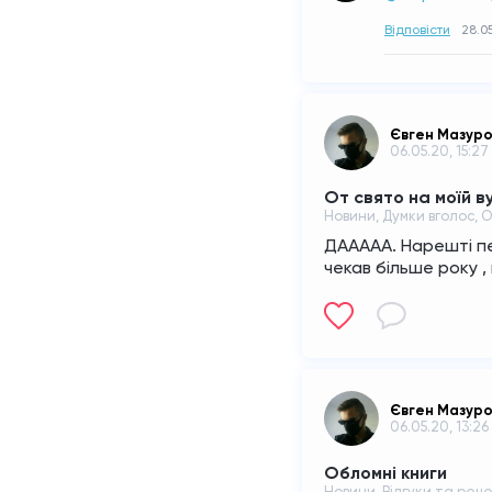
Відповісти
28.05
Євген Мазур
06.05.20, 15:27
От свято на моїй в
Новини, Думки вголос, 
ДААААА. Нарешті пе
чекав більше року 
Євген Мазур
06.05.20, 13:26
Обломні книги
Новини, Відгуки та реце