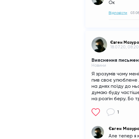
Ок
Відповісти
03.08
Євген Мазур
18.07.20, 08:20
Вияснення письмен
Новини
Я зрозумів чому мені
пив своє улюблене ла
на днях поїду до ньо
думаю буду частіше
на розгін беру. Бо т
1
Євген Мазур
Але тепер я 