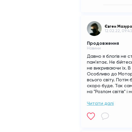
Євген Мазур
12.02.22, 09:43
Продовження
Новини
Давно я блогів не ст
пам'ятає. Не бійтес
не викриваючи їх. В
Особливо до Мотори
всього світу. Потім
скоро буде. Так сам
на "Розлом світів" і
Читати далі