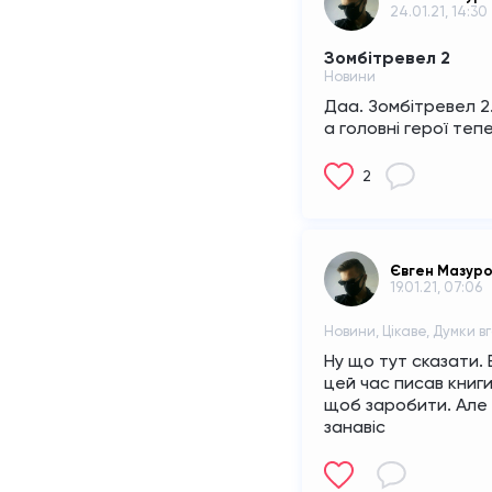
24.01.21, 14:30
Зомбітревел 2
Новини
Даа. Зомбітревел 2.
а головні герої теп
2
Євген Мазур
19.01.21, 07:06
Новини, Цікаве, Думки в
Ну що тут сказати. 
цей час писав книги 
щоб заробити. Але 
занавіс