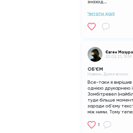
знаход...
Читати далі
Євген Мазур
20.02.23, 15:59
ОБ'ЄМ
Новини, Думки вголос
Все-таки я вирішив ,
однією друкарнею і 
Зомбітревел (найбіл
туди більше моменті
заради об'єму текст
між ними. Тому тепе
1