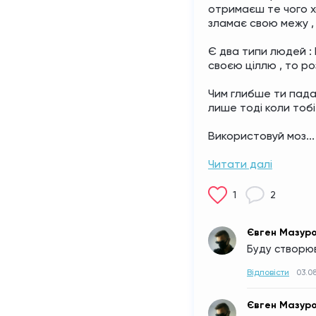
отримаєш те чого х
зламає свою межу , 
Є два типи людей : Б
своєю ціллю , то ро
Чим глибше ти пада
лише тоді коли тобі
Використовуй моз...
Читати далі
1
2
Євген Мазур
Буду створюв
Відповісти
03.08
Євген Мазур