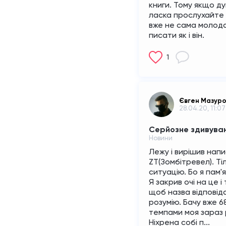
книги. Тому якщо ду
ласка прослухайте 
вже не сама молода
писати як і він.
1
Євген Мазур
28.04.20, 11:07
Серйозне здивува
Новини
Лежу і вирішив напи
ZT(Зомбітревел). Ті
ситуацію. Бо я пам'я
Я закрив очі на це і 
щоб назва відповідал
розумію. Бачу вже 6
темпами моя зараз
Ніхрена собі п...