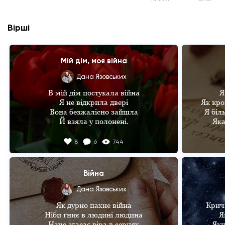
Вірші
Мій дім, моя війна
Дана Язовських
В мій дім постукала війна

Я
Я не відкрила двері

Як кро
Вона безжалісно зайшла

Я біл
Й взяла у полонені.

Яка
Мене і весь козачий рід

Во
8
6
744
Усіх, за милу душу

І сльози, що з очей лились

Моя 
Залишились байдужі. 

Ц
Війна
Тоді узяв до рук шаблі

Я т
Дана Язовських
Ми кинулись у пекло, 

Х
Як дурно пахне війна

Кричи
Щоб на українській землі

С
Ніби гниє в людині людина

Я
Ми панували, як пани. 

Зб
Наче згасає віра в серцях

Якщ