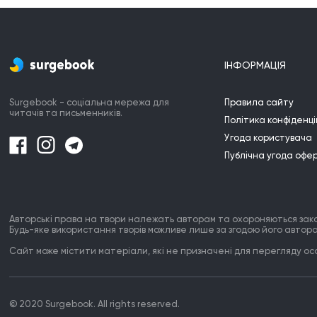
Тоді залишу у спадок надію

По ту сторону берегів

На велике майбутнє своєї землі.

У край де панує спокій 

Якщо кл
І вічність, моєї, весни.
Прис
Мені байдуже скільки мине років

Мо
І як довго кричатимуть люди

Прот
ІНФОРМАЦІЯ
Поки світанок нарешті прийде

І ніч нас назавжди покине.

Surgebook - соціальна мережа для
Правила сайту
Коли м'ята застелить поля

читачів та письменників.
Політика конфіденці
Аби всі ми стали спокійні

Щоб нарешті скінчилась зима

Угода користувача
Прийшов час спуститись святині. 

Публічна угода офе
І дати нам віру в любов 

Плодовиті і сильні ідеї

Почати писати нові сторінки 

Наших історій стражденних. 

Авторські права на твори належать авторам та охороняються зак
Будь-яке використання творів можливе лише за згодою його автора
Обіцяю, що буде тепло 

Сайт може містити матеріали, які не призначені для перегляду особ
Що світло живе у нас 

Ми святі і ми натхненні 

За нами правда, за нас буття.
© 2020 Surgebook. All rights reserved.