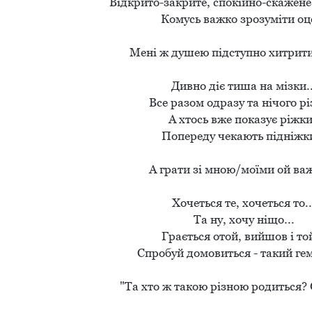
Відкрито-закрите, спокійно-скажене с
Комусь важко зрозуміти оце.
Мені ж душею підступно хитрити 
Дивно діє тиша на мізки...
Все разом одразу та нічого різ
А хтось вже показує ріжки 
Попереду чекають підніжки.
А грати зі мною/моїми ой важ
Хочеться те, хочеться то...
Та ну, хочу ніщо...

Грається отой, вийшов і той.
Спробуй домовиться - такий гемо
"Та хто ж такою різною родиться? О