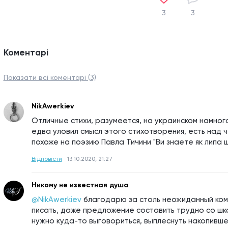
3
3
Коментарі
Показати всі коментарі (3)
NikAwerkiev
Отличные стихи, разумеется, на украинском намного
едва уловил смысл этого стихотворения, есть над че
похоже на поэзию Павла Тичини "Ви знаете як липа 
Відповісти
13.10.2020, 21:27
Никому не известная душа
@NikAwerkiev
благодарю за столь неожиданный комм
писать, даже предложение составить трудно со школ
нужно куда-то выговориться, выплеснуть накопившеес