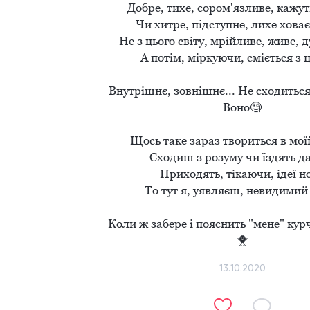
Добре, тихе, сором'язливе, кажуть,
Чи хитре, підступне, лихе ховає 
Не з цього світу, мрійливе, живе, ду
А потім, міркуючи, сміється з ць
Внутрішнє, зовнішнє... Не сходиться
Воно🧐

Щось таке зараз твориться в моїй
Сходиш з розуму чи їздять дах
Приходять, тікаючи, ідеї нов
То тут я, уявляєш, невидимий м
Коли ж забере і пояснить "мене" кур
🐥
13.10.2020