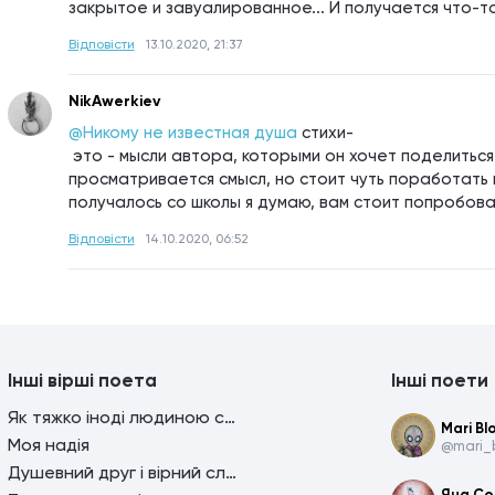
закрытое и завуалированное... И получается что-то
Відповісти
13.10.2020, 21:37
NikAwerkiev
@Никому не известная душа
стихи-
 это - мысли автора, которыми он хочет поделиться с окружающими и тут 
просматривается смысл, но стоит чуть поработать н
получалось со школы я думаю, вам стоит попробоват
Відповісти
14.10.2020, 06:52
Інші вірші поета
Інші поети
Як тяжко іноді людиною стати
Mari B
Моя надія
@mari_
Душевний друг і вірний слуга, а можливо, трішечки більше
Яна С