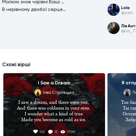
Малюю знов чарівні Ваші риси
Lola
В нерівному двобої серце й доля...
@yoro
Лія Ан
@Lia_7
Схожі вірші
I Saw a Dream
Я отп
Ілва Стрілецька
I saw a dream, and there were you, 

Так бы
And there was coldness in your eyes. 

Ты уш
I wonder what a kind of true 

Остави
Made you become as cold as ice. 

 Забрав с собою частичку души 

And later I looked back to get a sense

Я больше
102
15
17081