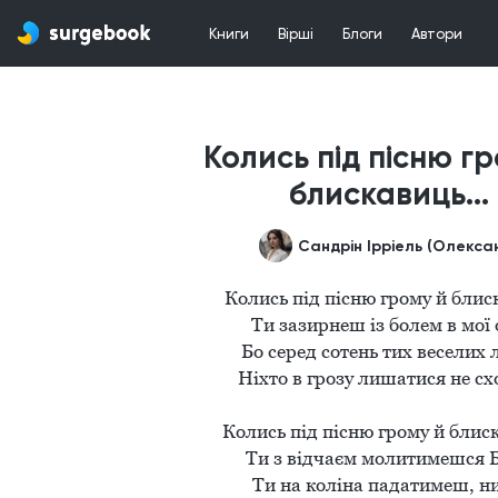
Книги
Вірші
Блоги
Автори
Колись під пісню гр
блискавиць...
Колись під пісню грому й блис
Ти зазирнеш із болем в мої о
Бо серед сотень тих веселих л
Ніхто в грозу лишатися не схоч
Колись під пісню грому й блиск
Ти з відчаєм молитимешся Бо
Ти на коліна падатимеш, ни