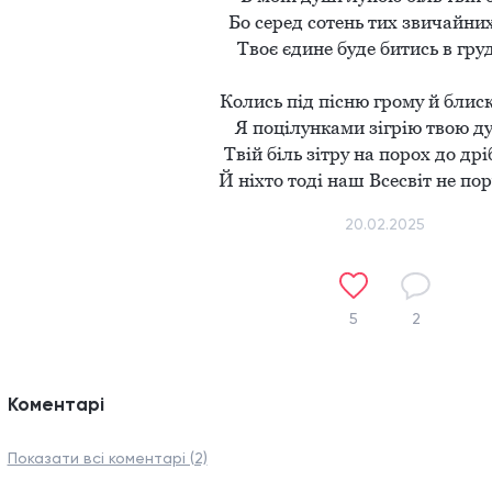
Бо серед сотень тих звичайних
Твоє єдине буде битись в грудя
Колись під пісню грому й блиск
Я поцілунками зігрію твою душ
Твій біль зітру на порох до дрі
Й ніхто тоді наш Всесвіт не по
20.02.2025
5
2
Коментарі
Показати всі коментарі (2)