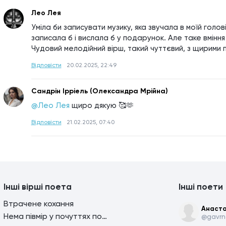
Лео Лея
Уміла би записувати музику, яка звучала в моїй голові
записала б і вислала б у подарунок. Але таке вміння 
Чудовий мелодійний вірш, такий чуттєвий, з щирими
Відповісти
20.02.2025, 22:49
Сандрін Iрріель (Олександра Мрійна)
@Лео Лея
щиро дякую 🥰🫶
Відповісти
21.02.2025, 07:40
Інші вірші поета
Інші поети
Втрачене кохання
Анаста
Нема півмір у почуттях поета...
@gavrn