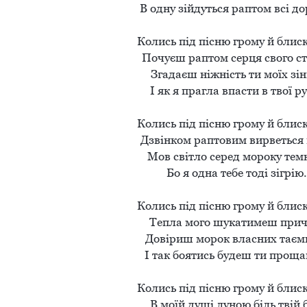
В одну зійдуться раптом всі дор
Колись під пісню грому й блиск
Почуєш раптом серця свого стук
Згадаєш ніжність ти моїх зін
І як я прагла впасти в твої рук
Колись під пісню грому й блиск
Дзвінком раптовим вирветься н
Мов світло серед мороку темн
Бо я одна тебе тоді зігрію..
Колись під пісню грому й блиск
Тепла мого шукатимеш прича
Довіриш морок власних таємн
І так боятись будеш ти прощан
Колись під пісню грому й блиск
В моїй душі луною біль твій б