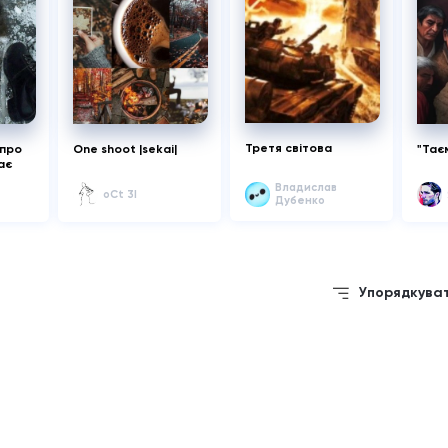
Третя світова
 про
One shoot |sekai|
"Тає
ає
Владислав
oCt 3I
Дубенко
Упорядкува