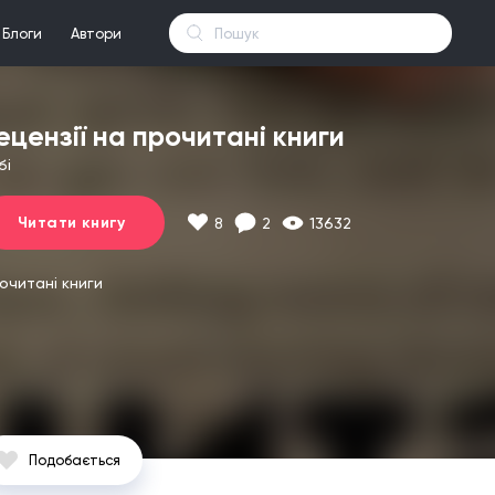
Блоги
Автори
ецензії на прочитані книги
бі
Читати книгу
8
2
13632
очитані книги
Подобається