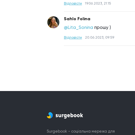
Відповісти
19.06.2023, 21:15
Sahlo Folina
@Lita_Sonina
прошу )
Відповісти
20.06.2023, 09:59
Surgebook - соціальна мережа для