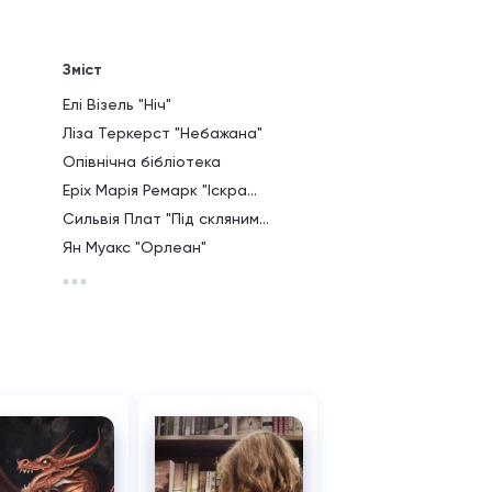
Зміст
Елі Візель "Ніч"
Ліза Теркерст "Небажана"
Опівнічна бібліотека
Еріх Марія Ремарк "Іскра...
Сильвія Плат "Під скляним...
Ян Муакс "Орлеан"