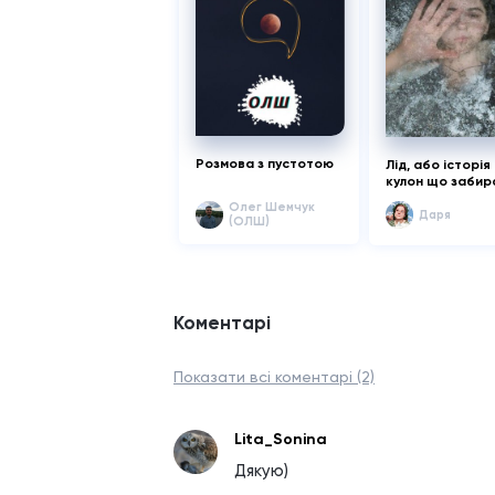
Розмова з пустотою
Лід, або історія
кулон що забир
кохання
Олег Шемчук
Даря
(ОЛШ)
Коментарі
Показати всі коментарі (2)
Lita_Sonina
Дякую)