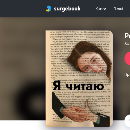
Книги
Вірші
Р
Хо
Пр