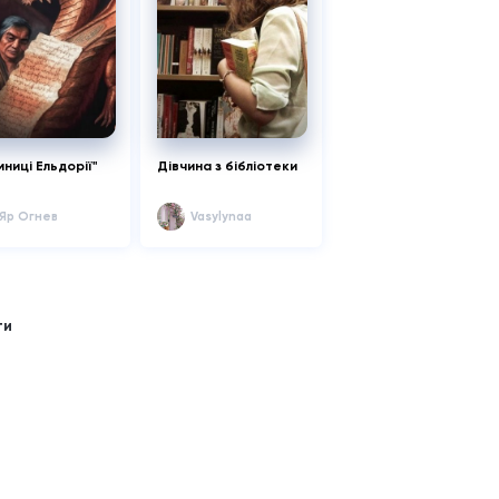
мниці Ельдорії"
Дівчина з бібліотеки
Яр Огнев
Vasylynaa
ти