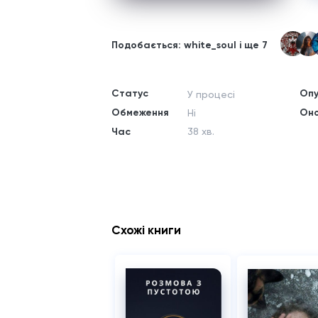
Подобається: white_soul і ще 7
Статус
Опу
У процесі
Обмеження
Он
Ні
Час
38 хв.
Схожі книги