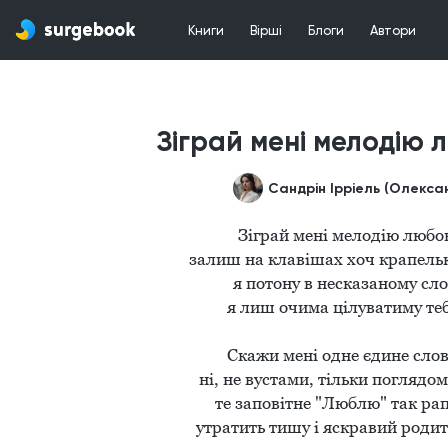
Книги
Вірші
Блоги
Автори
Зіграй мені мелодію л
Зіграй мені мелодію любові
залиш на клавішах хоч крапельку 
я потону в несказаному слов
я лиш очима цілуватиму тебе
Скажи мені одне єдине слово
ні, не вустами, тільки поглядом 
те заповітне "Люблю" так рап
 утратить тишу і яскравий родить грім...
