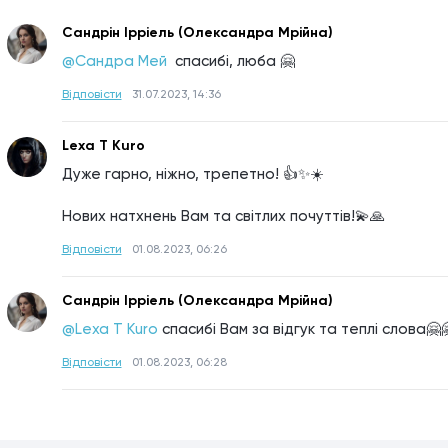
Сандрін Iрріель (Олександра Мрійна)
@Сандра Мей 
спасибі, люба 🤗
Відповісти
31.07.2023, 14:36
Lexa T Kuro
Дуже гарно, ніжно, трепетно! 👍✨☀️
Нових натхнень Вам та світлих почуттів!💫🙏
Відповісти
01.08.2023, 06:26
Сандрін Iрріель (Олександра Мрійна)
@Lexa T Kuro
спасибі Вам за відгук та теплі слова🤗
Відповісти
01.08.2023, 06:28