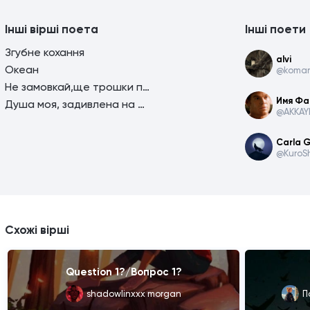
Інші вірші поета
Інші поети
Згубне кохання
alvi
Океан
@komar
Не замовкай,ще трошки поспівай!
Имя Фа
Душа моя, задивлена на тебе
@AKKAY
Carla 
@KuroSh
Схожі вірші
Question 1?/Вопрос 1?
shadowlinxxx morgan