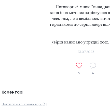
Поговори зі мною "випадков
хоча б на мить мандрівку ока з
десь там, де я всміхаюсь загад
і крадькома до серця двері відч
/вірш написано у грудні 2021
31.07.2023
9
4
Коментарі
Показати всі коментарі (4)