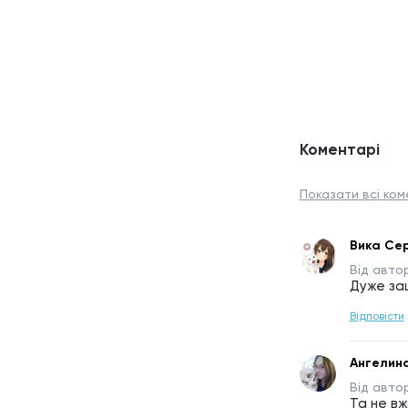
Коментарі
Показати всі коме
Вика Се
Від авто
Дуже зац
Відповісти
Ангелин
Від авто
Та не вж