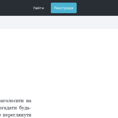
Увійти
Реєстрація
наголосити на
згадати будь-
е переглянути