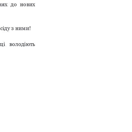
ннях до нових
сіду з ними!
ці володіють