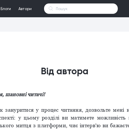
Блоги
Автори
Від автора
, шановні читачі!
к зануритися у процес читання, дозвольте мені 
пекті: у цьому розділі ви матимете можливість 
ського митця з платформи, чиє інтерв'ю ви бажаєт