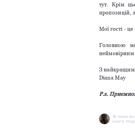
тут. Крім ць
пропозицій, з
Мої гості - ц
Головною ме
неймовірним 
З найкращим
Diana May
P.s.
Приємног
© ᴅɪᴀɴᴀ ᴍᴀʏ
книга «Укр