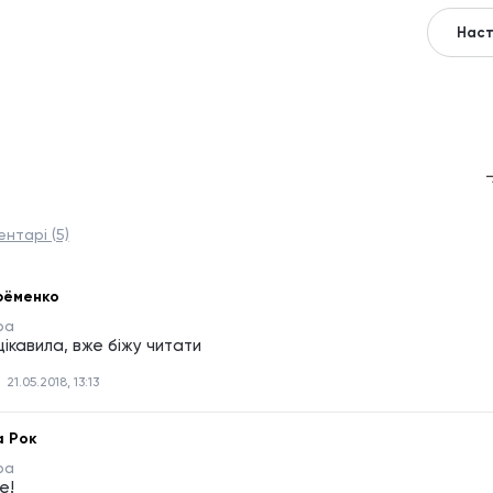
Наст
нтарі (5)
рёменко
ра
ікавила, вже біжу читати
21.05.2018, 13:13
а Рок
ра
е!