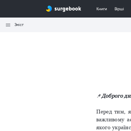
Книги
Вірші
Зміст
📌
Доброго дня
Перед тим, я
важливому ас
якого україн