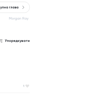
упна глава
Morgan Ray
Упорядкувати
1