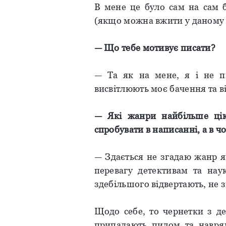
В мене це було сам на сам б
(якщо можна вжити у даному о
—
Що
тебе
мотивує
писати
?
— Та як на мене, я і не п
висвітлюють моє бачення та ві
—
Які
жанри
найбільше
ці
спробувати
в
написанні
, а в
ч
— Здається не згадаю жанр я
перевагу детективам та на
здебільшого відвертають, не 
Щодо себе, то чернетки з де
припадають пилом та навряд 