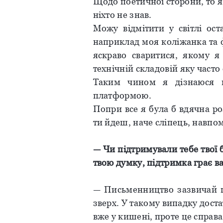
Щодо поетичної сторони, то я
ніхто не знав.
Можу відмітити у світлі ост
наприклад моя коліжанка та 
яскраво сваритися, якому я 
технічній складовій яку част
Таким чином я дізнаюся н
платформою.
Попри все я була б вдячна ро
ти йдеш, наче сліпець, навпо
—
Чи
підтримували
тебе
твої
твою
думку
,
підтримка
грає
в
— Письменництво зазвичай ц
зверх. У такому випадку доста
вже у кишені, проте це справа