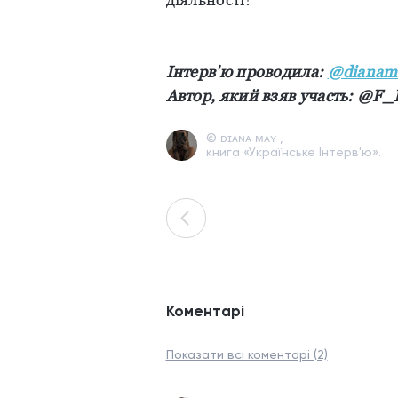
Інтерв'ю проводила:
@dianam
Автор, який взяв участь:
@
F_
© ᴅɪᴀɴᴀ ᴍᴀʏ ,
книга «Українське Інтерв'ю».
Коментарі
Показати всі коментарі (2)