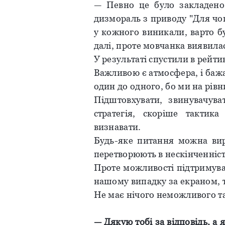
— Певно це було закладено 
дизмораль з приводу "Для чог
у кожного виникали, варто бу
далі, проте мовчанка виявила
У результаті спустили в рейт
Важливою є атмосфера, і бажа
один до одного, бо ми на рівн
Підштовхувати, звинувачув
стратегія, скоріше тактик
визнавати.
Будь-яке питання можна ви
перетворюють в нескінченніст
Проте можливості підтримува
нашому випадку за екраном, т
Не має нічого неможливого та
— Дякую тобі за відповідь, а