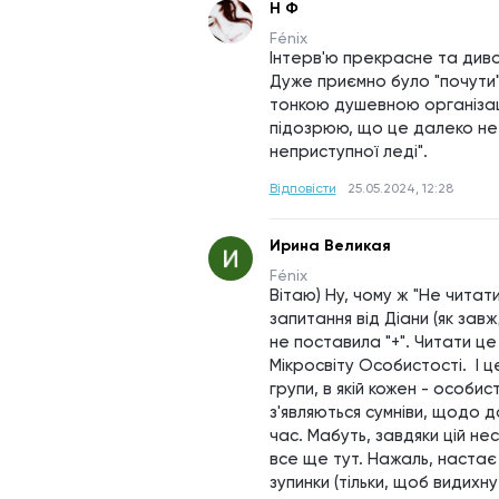
Н Ф
Fénix
Інтерв'ю прекрасне та дивов
Дуже приємно було "почути" 
тонкою душевною організаці
підозрюю, що це далеко не в
неприступної леді".
Відповісти
25.05.2024, 12:28
Ирина Великая
Fénix
Вітаю) Ну, чому ж "Не читати
запитання від Діани (як завжд
не поставила "+". Читати це
Мікросвіту Особистості.  І 
групи, в якій кожен - особис
з'являються сумніви, щодо д
час. Мабуть, завдяки цій не
все ще тут. Нажаль, настає ч
зупинки (тільки, щоб видихн