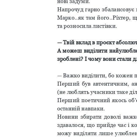
нові задуми.
Напрочуд гарно збалансовує н
Марко..як там його..Рíхтер, 
та розносила листівки.
— Твій вклад в проєкт абсолют
А можеш виділити найулюблен
зроблені? І чому вони стали 
— Важко виділити, бо кожен 
Перший був автентичним, ан
(не люблять учасники таке діл
Перший поетичний якось об'єд
останній навпаки.
Новини збирати доволі важко,
здавалося, що прийде час і ко
можу виділяти лише улюблен