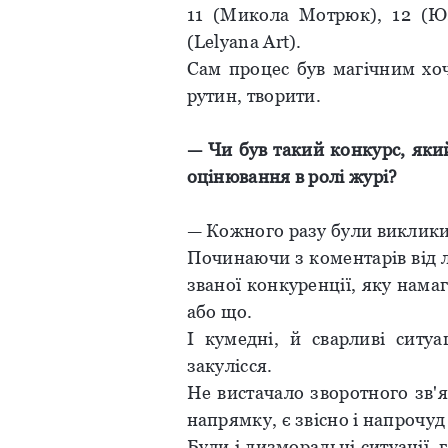
11 (Микола Мотрюк), 12 (Юл
(Lelyana Art).
Сам процес був магічним хоч
рутин, творити.
— Чи був такий конкурс, яки
оцінювання в ролі журі?
— Кожного разу були виклики 
Починаючи з коментарів від л
званої конкуренції, яку намаг
або що.
І кумедні, й сварливі ситуа
закулісся.
Не вистачало зворотного зв'
напрямку, є звісно і напрочуд
Були і дизморальні ситуації, 