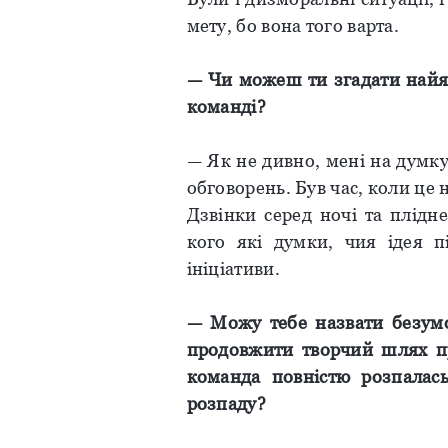
мету, бо вона того варта.
— Чи можеш ти згадати найяс
команді?
— Як не дивно, мені на думку
обговорень. Був час, коли це 
Дзвінки серед ночі та плідне
кого які думки, чия ідея пі
ініціативи.
— Можу тебе назвати безумо
продовжити творчий шлях пр
команда повністю розпалас
розпаду?