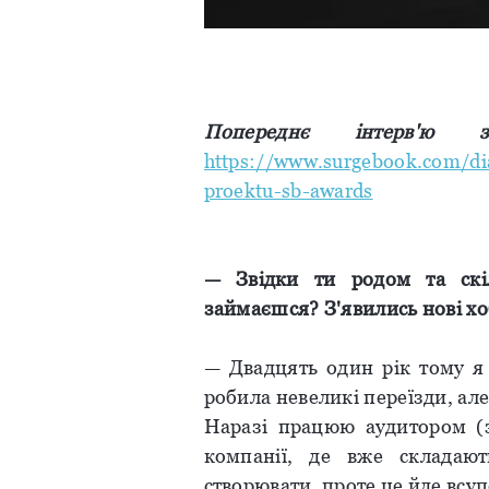
Попереднє
інтерв'ю
https://www.surgebook.com/di
proektu-sb-awards
—
Звідки
ти
родом
та
ск
займаєшся
?
З'явились
нові
хо
— Двадцять один рік тому я 
робила невеликі переїзди, ал
Наразі працюю аудитором (з
компанії, де вже складаю
створювати, проте це йде всуп