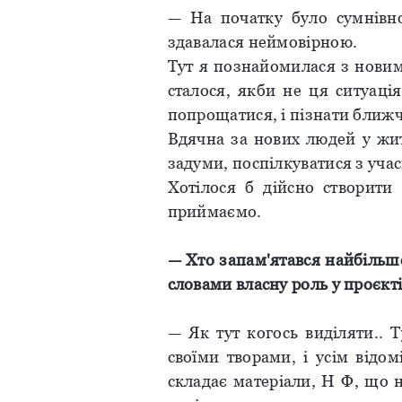
— На початку було сумнівно
здавалася неймовірною.
Тут я познайомилася з новим
сталося, якби не ця ситуація
попрощатися, і пізнати ближ
Вдячна за нових людей у жит
задуми, поспілкуватися з учас
Хотілося б дійсно створити
приймаємо.
— Хто
запам'ятався
найбільш
словами
власну
роль у
проєкт
— Як тут когось виділяти.. 
своїми творами, і усім відо
складає матеріали, Н Ф, що н