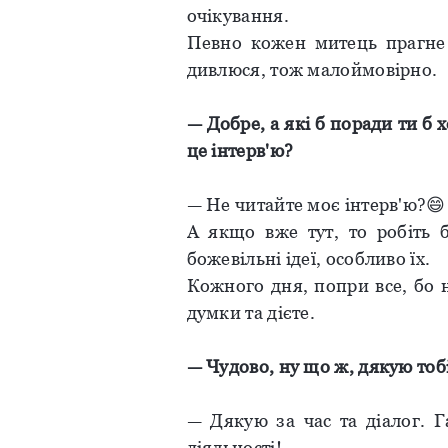
очікування.
Певно кожен митець прагне 
дивлюся, тож малоймовірно.
— Добре, а які б поради ти б
це інтерв'ю?
— Не читайте моє інтерв'ю?😄
А якщо вже тут, то робіть б
божевільні ідеї, особливо їх.
Кожного дня, попри все, бо 
думки та дієте.
— Чудово, ну що ж, дякую тобі
— Дякую за час та діалог. Г
діяльності!