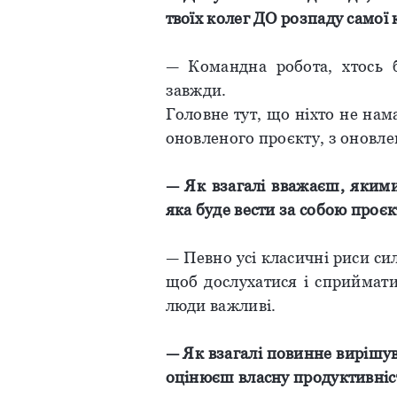
твоїх колег ДО розпаду самої
— Командна робота, хтось б
завжди.
Головне тут, що ніхто не на
оновленого проєкту, з оновл
— Як взагалі вважаєш, якими
яка буде вести за собою проєк
— Певно усі класичні риси си
щоб дослухатися і сприймати
люди важливі.
— Як взагалі повинне вирішув
оцінюєш власну продуктивніс