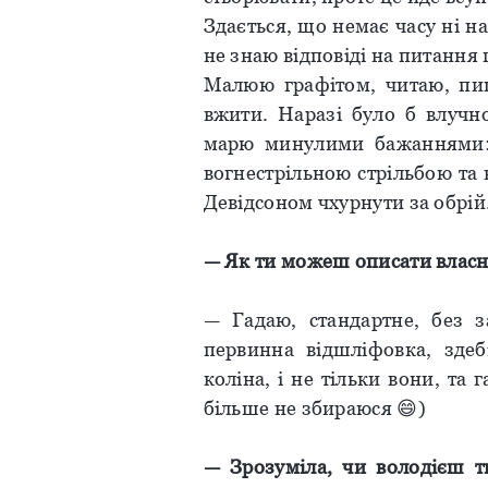
Здається, що немає часу ні н
не знаю відповіді на питання 
Малюю графітом, читаю, пиш
вжити. Наразі було б влучно
марю минулими бажаннями: 
вогнестрільною стрільбою та 
Девідсоном чхурнути за обрій
—
Як
ти
можеш
описати
влас
— Гадаю, стандартне, без з
первинна відшліфовка, здеб
коліна, і не тільки вони, та 
більше не збираюся 😄)
—
Зрозуміла
,
чи
володієш
т