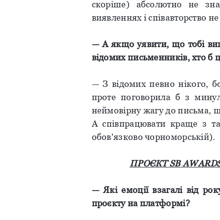
скоріше) абсолютно не зна
виявленнях і співавторство не
— А якщо
уявити
, що тобі
ви
відомих
письменників
, хто б 
— З відомих певно нікого, б
проте поговорила б з мину
неймовірну жагу до письма, щ
А співпрацювати краще з т
обов'язково чорноморській).
ПРОЄКТ
SB
AWARD
—
Які
емоції
взагалі від ро
проєкту на
платформі
?