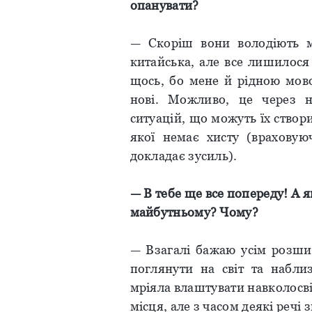
опанувати
?
— Скоріш вони володіють мн
китайська, але все лишилося
щось, бо мене й рідною мов
нові. Можливо, це через 
ситуацій, що можуть їх створ
якої немає хисту (врахову
докладає зусиль).
— В
тебе
ще
все
попереду
!
А
я
майбутньому
?
Чому
?
— Взагалі бажаю усім розшир
поглянути на світ та набли
мріяла влаштувати навколосві
місця, але з часом деякі речі