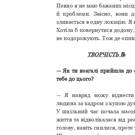
Певно я не маю бажаних місць
й проблеми. Звісно, вони д
зливається в одну локацію. Я
Хотіла б повернутися додому, 
не подорожують. Тож де опини
ТВОРЧІСТЬ
📝
—
Як
ти
взагалі
прийшла
до
тебе
до
цього
?
— Я навряд можу віднести 
людина за кадром з купою дум
У шкільний час почала масо
життя та відволікалася від ре
голову, навіть снилися, проте 