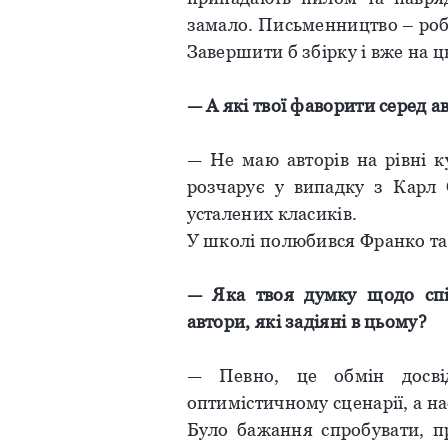
замало. Письменництво – роб
Завершити б збірку і вже на ц
— А
які
твої
фаворити
серед
а
— Не маю авторів на рівні к
розчарує у випадку з Карл 
усталених класиків.
У школі полюбився Франко та 
—
Яка
твоя
думку
щодо
сп
автори
,
які
задіяні
в
цьому
?
— Певно, це обмін досві
оптимістичному сценарії, а н
Було бажання спробувати, п