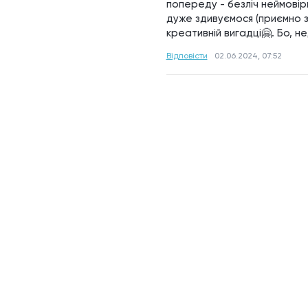
попереду - безліч неймовірни
дуже здивуємося (приємно 
креативній вигадці🤗. Бо, не
Відповісти
02.06.2024, 07:52