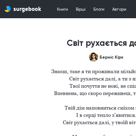
Книги
Вірші
Блоги
Автори
Світ рухається д
Берніс Кірк
Знаєш, таке я ти проживали мільйо
Світ рухається далі, а ти з н
Твої почуття не нові, не спі
Впевнена, що скоро переживеш, ти 
Твій дім наповниться сміхом з
І в серці тепло з'явитися.
Світ рухається далі, у твоїй віт