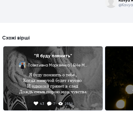
Kavya R
@Kavya
Схожі вірші
"Я буду помнить"
Позитивна Морквинка ( &Не Мілашка ;)
Я буду помнить о тебе ,

Когда минутой будет гнусно 

И одиноко грянет в след 

Дождь смыв порою мои чувства

Я буду помнить о тебе ,

43
7
2886
Когда нагрянет новый вечер 

И ветер заберёт себе 

Мои увечены надежды .

Я буду помнить, тот момент,

Я