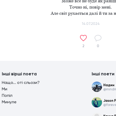
Може все не буде як раніше
Точно ні, повір мені.

Але світ рухається далі й ти за
14.07.2024
2
0
Інші вірші поета
Інші поети
Нащо... оті сльози?
Надин
Ми
@mind
Попіл
Jason F
Минуле
@forev