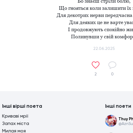
Бо знаєш стріли болю,

Що гнояться коли залишити їх в
Для декотрих нерви передчасна 
Для деяких це не варте уваг
І продовжують спокійно жит
Полинувши у свій комфор
22.06.2025
2
0
Інші вірші поета
Інші поети
Криваві мрії
Thuy P
Запах міста
@AznSu
Милая моя