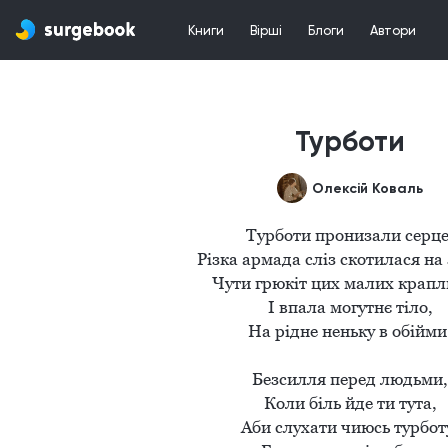
Книги
Вірші
Блоги
Автори
Турботи
Олексій Коваль
Турботи пронизали серце,
Різка армада сліз скотилася на 
Чути грюкіт цих малих крапли
І впала могутнє тіло,

На рідне неньку в обійми.
Безсилля перед людьми,

Коли біль йде ти тута,

Аби слухати чиюсь турботу