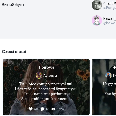
어 먼 E
Вічний бунт
@Pengu
hawaii
@hawai
Схожі вірші
Пóдрузі
Ч
Asteriya
Ти — моє сонце у похмурі дні,

Неудач
І без тебе всі веселощі будуть чужі.

Ти — наче мій рятівник, 

Рвя б
А я — твій вірний захисник.

И наив
Не кидай мене у часи сумні,

48
12
3724
Бо без тебе я буду на дні.

Все пыт