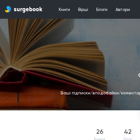
Книги
Вірші
Блоги
Автори
Ваші підписки/вподобайки/коментарі
26
42
Книги
Блог