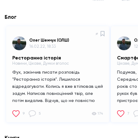
Блог
Олег Шемчук (ОЛШ)
О
16.02.22, 18:33
12
Ресторанна історія
Новини, Цікаве, Думки вголос
Цікаве, Ду
Фух, закінчив писати розповідь
Подумав, 
"Ресторанна історія".
Лишилося
Середньов
відредагувати.
Колись я вже втілював цей
років сто
задум. Написав повноцінний твір, але
руках був
потім видалив. Відчув, що не повністю
пристроє
вклався в історію, змахлював. Можу
навички, 
9
5
174
7
написати її краще.
А задум, зав'язка тієї
не зміг. Т
історії, мене штовхала до письма відтоді і
тогочасн
до сьогодні.
Нині розповідь переписав
змогли б
повністю. Зі старого нічого не залишив.
щось кор
Книги