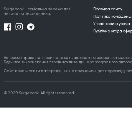
Surgebook - соціальна мережа для
Правила сайту
читачів та письменників.
Політика конфіденці
Угода користувача
Публічна угода офе
Авторські права на твори належать авторам та охороняються зак
Будь-яке використання творів можливе лише за згодою його автора
Сайт може містити матеріали, які не призначені для перегляду особ
© 2020 Surgebook. All rights reserved.