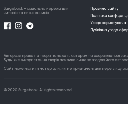
Surgebook - соціальна мережа для
Правила сайту
читачів та письменників.
Політика конфіденці
Угода користувача
Публічна угода офе
Авторські права на твори належать авторам та охороняються зак
Будь-яке використання творів можливе лише за згодою його автора
Сайт може містити матеріали, які не призначені для перегляду особ
© 2020 Surgebook. All rights reserved.