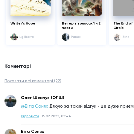
Writer's Hope
Ветер в волосах 1 и 2
The End of 
части
Circle
Lg Ibarra
Равен
Zinc
Коментарі
Показати всі коментарі (22)
Олег Шемчук (ОЛШ)
@Віта Сонях
Дякую за такий відгук - це дуже приєм
Відповісти
15.02.2022, 02:44
Віта Сонях