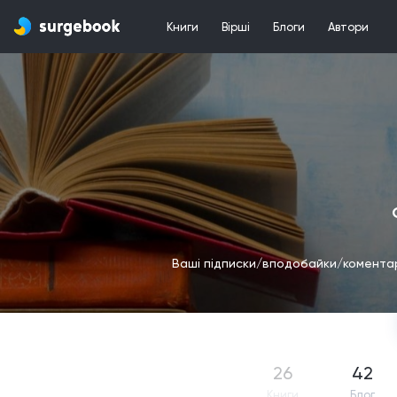
Книги
Вірші
Блоги
Автори
Ваші підписки/вподобайки/коментарі
26
42
Книги
Блог