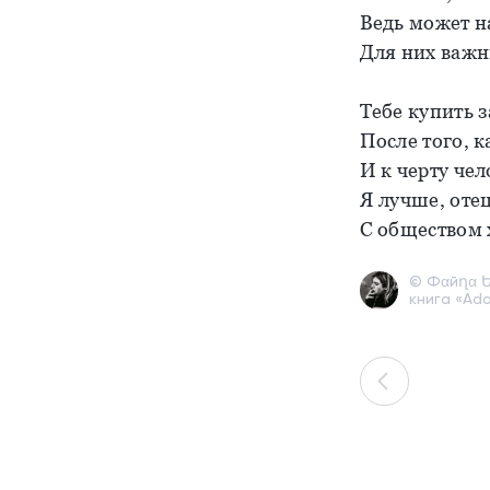
Ведь может н
Для них важны
Тебе купить з
После того, 
И к черту чел
Я лучше, отец
С обществом х
© Фαйղα Ե
книга «Ad