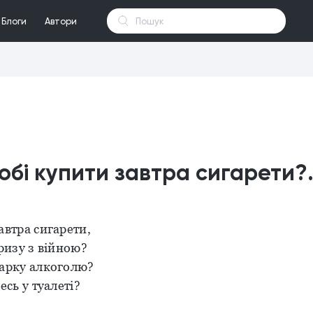
Блоги
Автори
обі купити завтра сигарети?.
автра сигарети,
гризу з війною?
чарку алкоголю?
есь у туалеті?