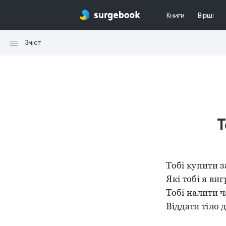
Книги
Вірші
Зміст
Т
Тобі купити з
Які тобі я ви
Тобі налити 
Віддати тіло д