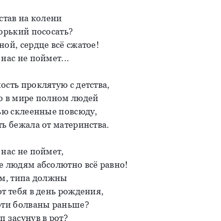
став на колени
горький пососать?
ой, сердце всё сжатое!
нас не поймет...
ость проклятую с детства,
о в мире полном людей
вью склеенные повсюду,
ть бежала от материнства.
 нас не поймет,
е людям абсолютно всё равно!
ом, типа должны
т тебя в день рождения,
эти болваны раньше?
п засунув в рот?