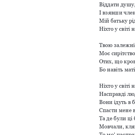
Віддати душу,
І взявши чле
Мій батьку рі
Ніхто у світі 
Твою залежніс
Моє сирітство
Отих, що кров
Бо навіть мат
Ніхто у світі 
Насправді лю
Вони ідуть в 
Спасти мене в
Та де були ці
Мовчали, кля
То мо' наспра