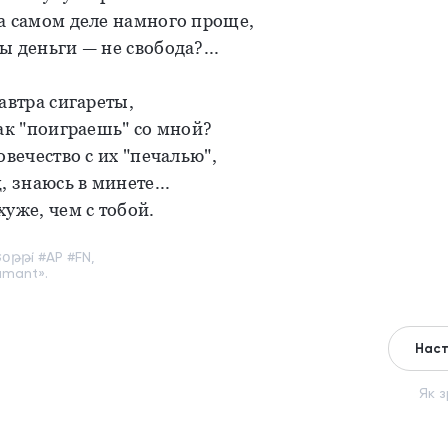
а самом деле намного проще,
 деньги — не свобода?...
автра сигареты,
как "поиграешь" со мной?
овечество с их "печалью",
, знаюсь в минете...
уже, чем с тобой.
օթթí #AР #FN,
amant».
Наст
Як 