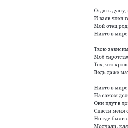
Отдать душу, 
И взяв член 
Мой отец родн
Никто в мире 
Твою зависим
Моё сиротств
Тех, что кро
Ведь даже ма
Никто в мире
На самом дел
Они идут в д
Спасти меня о
Но где были 
Молчали, кля