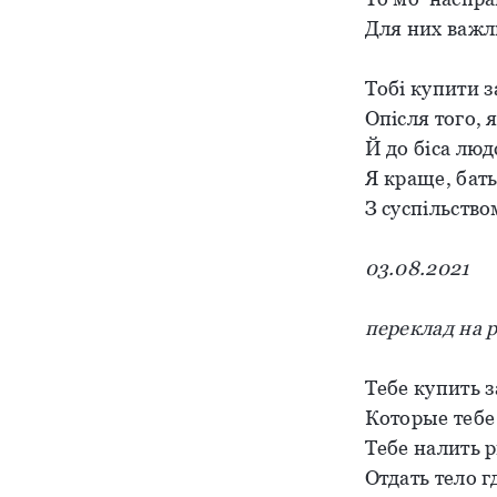
Для них важли
Тобі купити з
Опісля того, 
Й до біса люд
Я краще, батьк
З суспільство
03.08.2021
переклад на р
Тебе купить з
Которые тебе
Тебе налить 
Отдать тело г