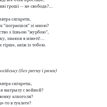
ві гроші — не свобода?...
автра сигарети,
як "пограєшся" зі мною?
ство з їхньою "журбою",
у, знаюся в мінеті!...
м гірше, аніж із тобою.
осійську (без ритму і рими)
автра сигареты,
 я выгрызу с войной?
рюмку алкоголя?
де-то в туалете?