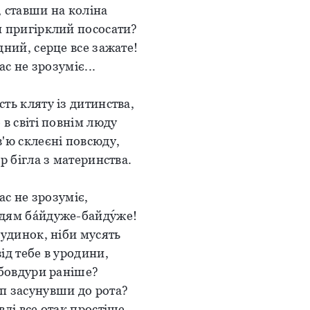
 ставши на коліна
н пригірклий пососати?
дний, серце все зажате!
нас не зрозуміє...
ть кляту із дитинства,
 в світі повнім люду
'ю склеєні повсюду,
ір бігла з материнства.
нас не зрозуміє,
дям бáйдуже-байду́же!
будинок, ніби мусять
ід тебе в уродини,
 бовдури раніше?
п засунувши до рота?
вді все отак простіше,