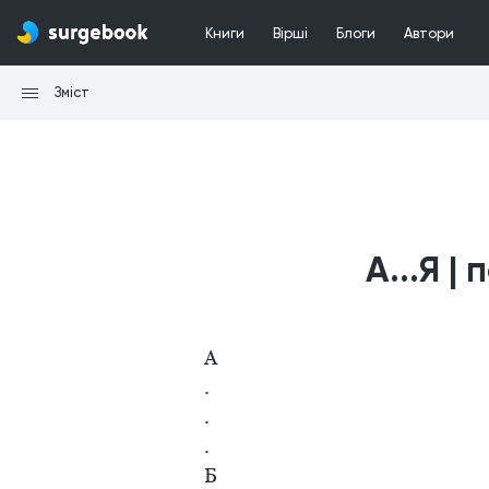
Книги
Вірші
Блоги
Автори
Зміст
А...Я |
А
.
.
.
Б