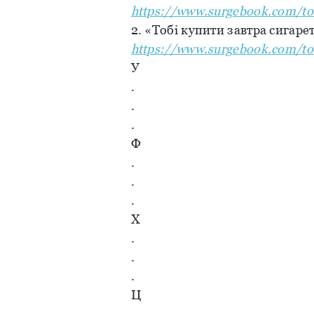
https://www.surgebook.com/to
2. «Тобі купити завтра сигарет
https://www.surgebook.com/tor
У
.
.
.
Ф
.
.
.
Х
.
.
.
Ц
.