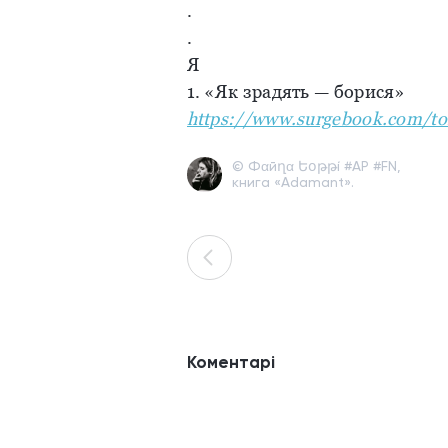
.
.
Я
1. «Як зрадять — борися»
https://www.surgebook.com/to
© Фαйղα Եօթթí #AР #FN,
книга «Adamant».
Коментарі