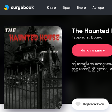
Книги
Вірші
Блоги
Автори
The Haunted
Творчість, Драма
Читати книгу
ဤစာအုပ္ပါအေၾကာင္းအရာမ်ား
ည္႐ွိေသာ္တိုက္ဆိုင္မႈသာျဖ
Подобається