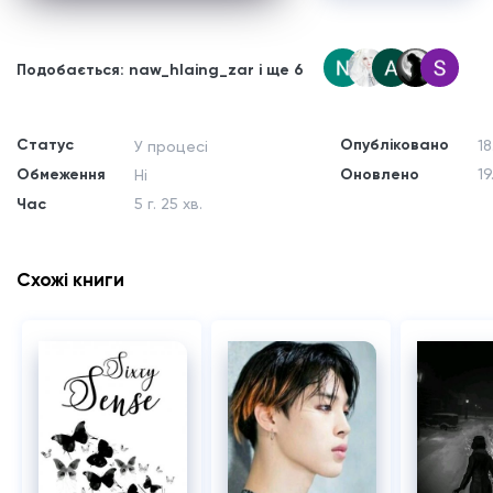
Подобається: naw_hlaing_zar і ще 6
Статус
Опубліковано
18
У процесі
Обмеження
Оновлено
19
Ні
Час
5 г. 25 хв.
Схожі книги