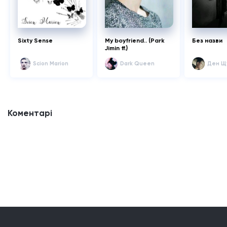
Sixty Sense
My boyfriend.. (Park
Без назви
Jimin ff.)
Scion Marion
Dark Queen
Ден Щ
Коментарі