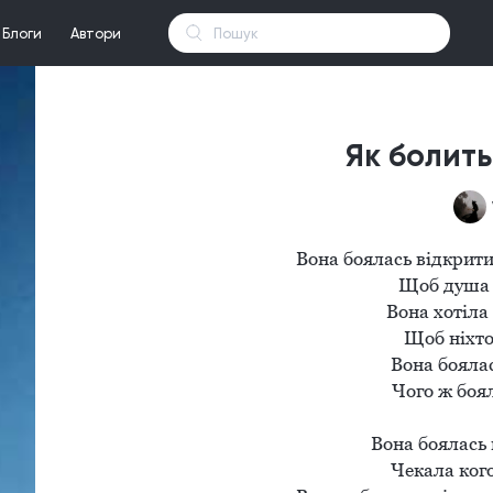
Блоги
Автори
Як болить
Вона боялась відкритись знову,                                                 
Щоб душа н
Вона хотіла 
Щоб ніхто 
Вона боялас
Чого ж бояла
Вона боялась 
Чекала кого