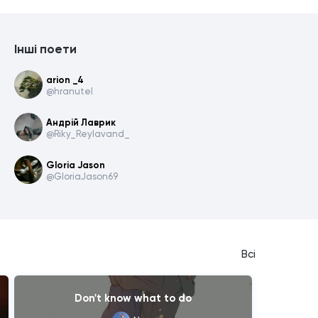
Інші поети
arion _4
@hranutel
Андрій Лаврик
@Riky_Reylavand_
Gloria Jason
@GloriaJason69
Всі
Don't know what to do