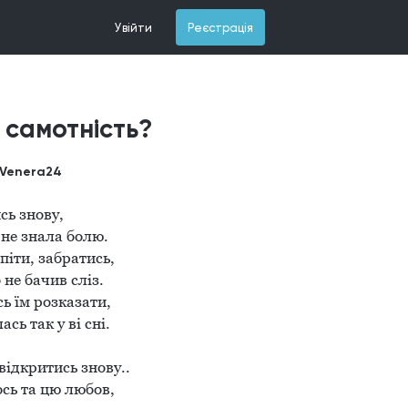
Увійти
Реєстрація
 самотність?
Venera24
                               
е знала болю.

піти, забратись, 

не бачив сліз.

ь їм розказати, 

сь так у ві сні. 

відкритись знову..

сь та цю любов,
