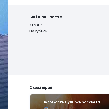
Інші вірші поета
Хто я ?
Не губись
Схожі вірші
Неловкость в улыбке рассвета