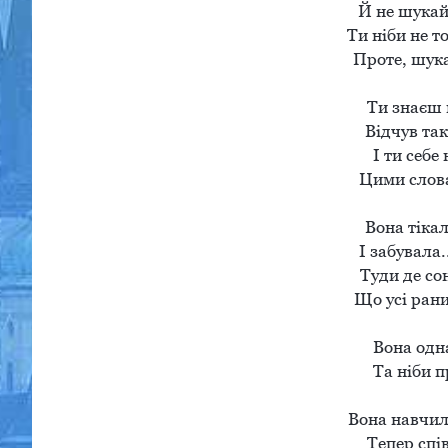
Й не шукай 
Ти ніби не то
Проте, шука
Ти знаєш в
Відчув так
І ти себе 
Цими словам
Вона тікал
І забувала.
Туди де сон
Що усі рани
Вона одна
Та ніби п
Вона навчила
Тепер спів