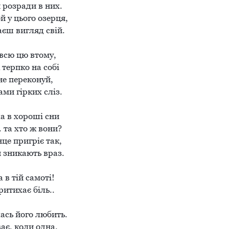
розради в них.

й у цього озерця,

єш вигляд свій.

сю цю втому, 

 терпко на собі

не переконуй, 

и гірких сліз.

а в хороші сни

. та хто ж вони?

це пригріє так,

 зникають враз.

 в тій самоті!

ритихає біль..

сь його любить.

ає, коли одна.
