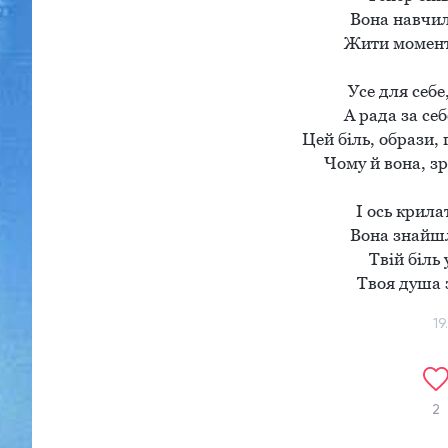
Вона навчила
Жити моменто
Усе для себе,
А рада за себ
Цей біль, образи, г
Чому й вона, зр
І ось крила
Вона знайшла
Твій біль 
Твоя душа 
19
2