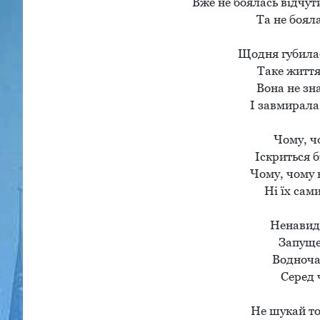
Вже не боялась відчути втрату                                                          
Та не бояла
Щодня губилас
Таке життя,
Вона не зна
І завмирала..
Чому, чо
Іскриться б
Чому, чому в
Ні їх сами
Ненавиди
Запуще
Водночас
Серед 
Не шукай тог