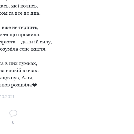
сь, як і колись, 

м та все до дна.

 вже не терпить, 

е та що прожила.

іркота – дали їй силу, 

озуміла сенс життя.

та в цих думках,

 спокій в очах.

ущухнув, Алія,

знов розцвіла❤️
.10.2021
0