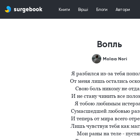
Книги
Вірші
Блоги
Автори
Вопль
Molaa Nori
Я разбился из-за тебя попол
От меня лишь остались оско
Свою боль никому не отда
И не стану чинить все полом
Я тобою любимым истерза
Сумасшедшей любовью разб
И теперь от мира всего отре
Лишь чувствуя тебя как маг
Мои раны на теле - пустяк