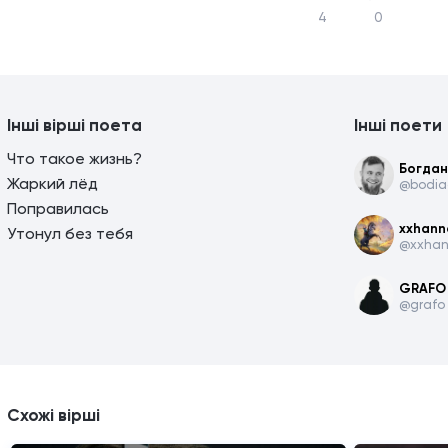
4
0
Інші вірші поета
Інші поети
Что такое жизнь?
Богдан
Жаркий лёд
@bodia
Поправилась
xxhann
Утонул без тебя
@xxhan
GRAFO
@grafo
Схожі вірші