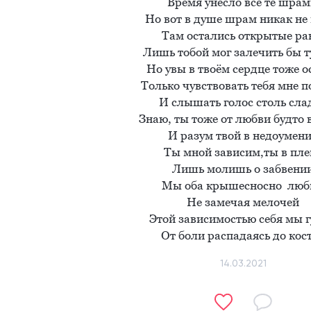
Время унесло все те шрам
Но вот в душе шрам никак не 
Там остались открытые ра
Лишь тобой мог залечить бы ту
Но увы в твоём сердце тоже о
Только чувствовать тебя мне по
И слышать голос столь слад
Знаю, ты тоже от любви будто в
И разум твой в недоумени
Ты мной зависим,ты в плен
Лишь молишь о забвении
Мы оба крышесносно  люб
Не замечая мелочей

Этой зависимостью себя мы г
От боли распадаясь до кос
14.03.2021