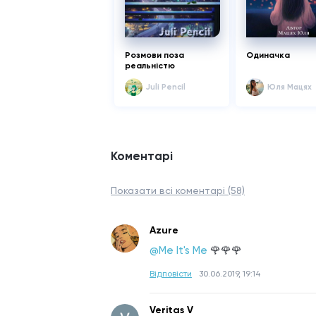
Розмови поза
Одиначка
реальністю
Juli Pencil
Юля Мацях
Коментарі
Показати всі коментарі (58)
Azure
@Me It's Me
🌹🌹🌹
Відповісти
30.06.2019, 19:14
Veritas V