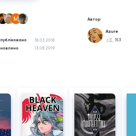
Автор
Azure
публіковано
153
18.03.2018
новлено
13.08.2019