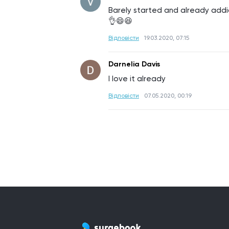
Barely started and already addict
👌😄😆
Відповісти
19.03.2020, 07:15
Darnelia Davis
I love it already
Відповісти
07.05.2020, 00:19