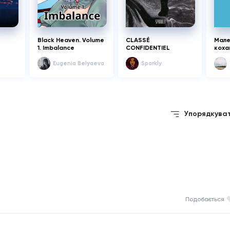
Black Heaven. Volume
CLASSÉ
Мален
1. Imbalance
CONFIDENTIEL
коха
Eugenia Belyaeva
Sparkly
Упорядкува
Подобається