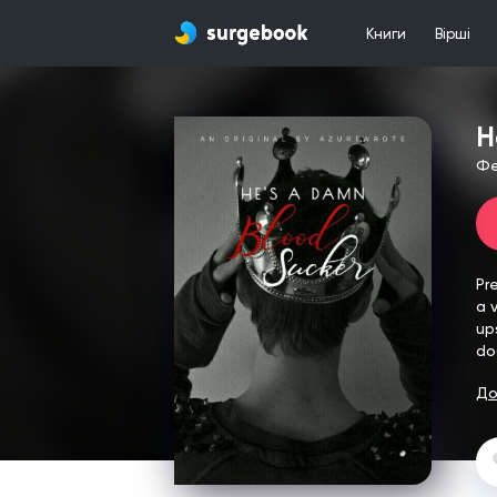
Книги
Вірші
H
Фе
Pr
a 
up
do
До