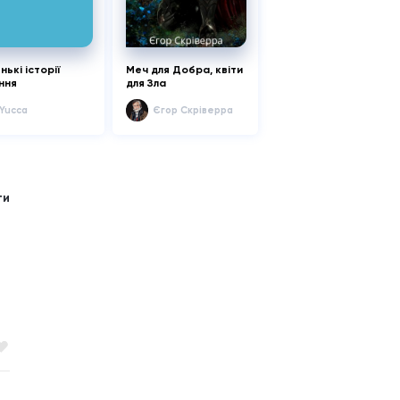
ькі історії
Меч для Добра, квіти
ння
для Зла
Yucca
Єгор Скріверра
ти