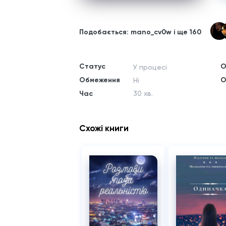
Подобається: mano_cv0w і ще 160
Статус
О
У процесі
Обмеження
О
Ні
Час
30 хв.
Схожі книги