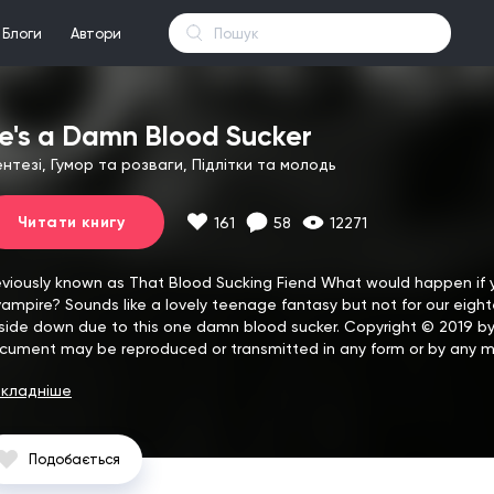
Блоги
Автори
e's a Damn Blood Sucker
нтезі, Гумор та розваги, Підлітки та молодь
Читати книгу
161
58
12271
eviously known as That Blood Sucking Fiend
What would happen if y
vampire? Sounds like a lovely teenage fantasy but not for our eight
side down due to this one damn blood sucker.
Copyright © 2019 by A
cument may be reproduced or transmitted in any form or by any me
кладніше
Подобається