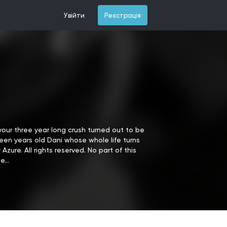
Увійти
Реєстрація
our three year long crush turned out to be
een years old Dani whose whole life turns
zure. All rights reserved. No part of this
...