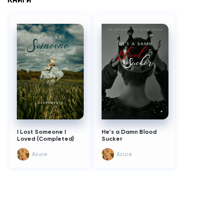
I Lost Someone I
He's a Damn Blood
Loved (Completed)
Sucker
Azure
Azure