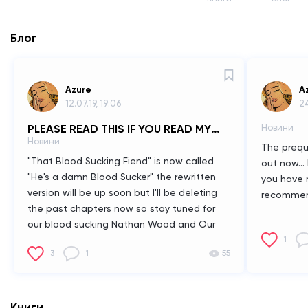
Блог
Azure
A
12.07.19, 19:06
24
PLEASE READ THIS IF YOU READ MY BOOKS
Новини
Новини
The prequ
"That Blood Sucking Fiend" is now called
out now... 
"He's a damn Blood Sucker" the rewritten
you have r
version will be up soon but I'll be deleting
recommend
the past chapters now so stay tuned for
our blood sucking Nathan Wood and Our
tomboyish kinda girl Dani Jackson to come
1
3
1
55
back again in completely different
scenarios but with the same story line 😉
I'm hoping this version will be better than
before
Книги