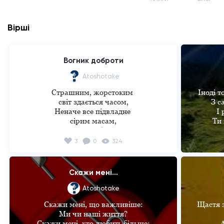
Вірші
Вогник доброти
Atoshotake
Страшним, жорстоким 

Іноді т
світ здається часом,

З с
Неначе все підвладне 

І 
сірим масам,

Ти 
Та враз побачиш 

вогник доброти -

Але гл
3
0
324
Немає в серці місця 

Т
злим образам...
Ти знов
Скажи мені...
І ти в
Atoshotake
Скажи мені, що важливіше:

Щастя з
Ти підн
Ми чи наші життя?

 Адже там є щось нове і прекрасне, 

Скажи мені, хто любить більше:

А