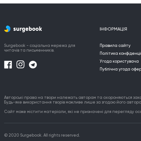
Ти в них зробив,

Скільки часу

Ти в них прожив.

3. Нові виблискують -

ІНФОРМАЦІЯ
Гарні такі,

Ти взуєш їх -

І вперед в нові дні.

Surgebook - соціальна мережа для
Правила сайту
читачів та письменників.
Політика конфіденці
Скільки кроків

Ти зробиш у них?

Угода користувача
Скільки часу

Публічна угода офе
Житимеш в них?

4. А там у кутку

Причаїлись собі

Старі черевики,

Авторські права на твори належать авторам та охороняються зак
Будь-яке використання творів можливе лише за згодою його автора
Самі не свої.

Сайт може містити матеріали, які не призначені для перегляду особ
Як же тепер?

Що ж їм робити?

Вони ж так звикли

Вірно служити!

© 2020 Surgebook. All rights reserved.