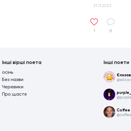
21.11.2023
1
0
Інші вірші поета
Інші поети
осінь
Єлизав
Без назви
@eliza
Черевики
purple
Про щастя
@purpl
Coffee
@coffe