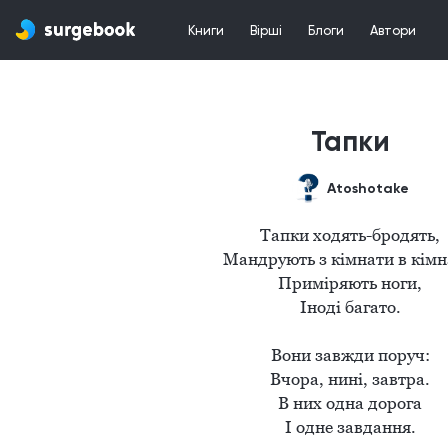
Книги
Вірші
Блоги
Автори
Тапки
Atoshotake
Тапки ходять-бродять,

Мандрують з кімнати в кімна
Приміряють ноги,

Іноді багато.

Вони завжди поруч:

Вчора, нині, завтра.

В них одна дорога

І одне завдання.