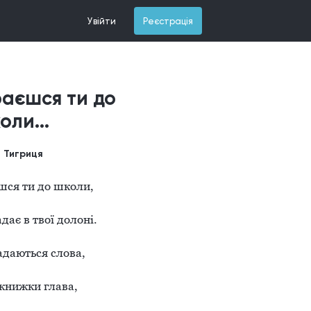
Увійти
Реєстрація
раєшся ти до
оли...
Тигриця
ся ти до школи,

ає в твої долоні.

даються слова,

книжки глава,
