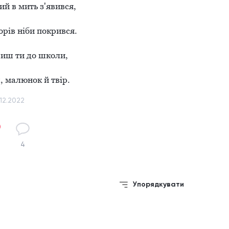
 в мить з'явився,

орів ніби покрився.

иш ти до школи,

, малюнок й твір.
.12.2022
4
Упорядкувати