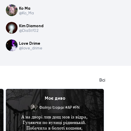
Ко Ма
@Ko_Ma
Kim Diamond
@DiaStf02
Love Drime
@love_drime
Всі
Моє диво
Фαйղα Եօթթí #AР #FN
А на дворі лив дощ мов із відра, 

Гуляючи по вулиці рідненькій. 

Побачила в болоті кошеня, 
