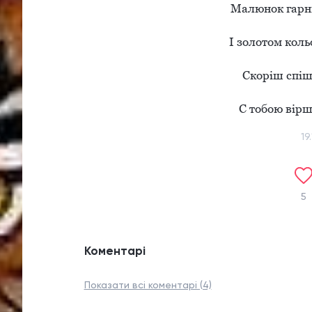
Малюнок гарний
І золотом коль
Скоріш спіш
С тобою вірш
19
5
Коментарі
Показати всі коментарі (4)