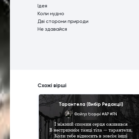
Ідея
Коли нудно
Дві сторони природи
Не здавайся
Схожі вірші
Тарантела (Вибір Редакції)
Фαйղα Եօթթí #AР #FN
І ніжний спомин серця оживився

В нестримнім танці тіла — тарантели,

Коли тебе відносить в зовсім інші
