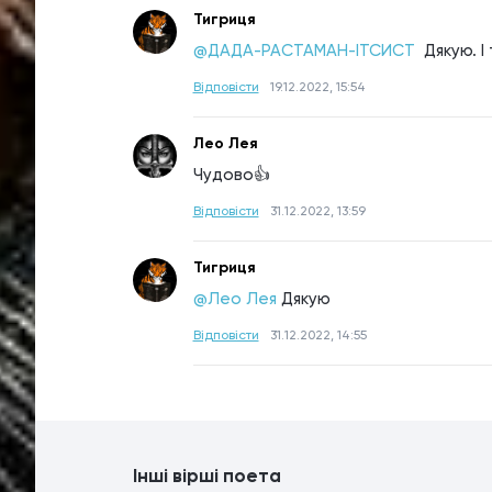
Тигриця
@ДАДА-РАСТАМАН-ІТСИСТ 
Дякую. І
Відповісти
19.12.2022, 15:54
Лео Лея
Чудово👍
Відповісти
31.12.2022, 13:59
Тигриця
@Лео Лея
Дякую
Відповісти
31.12.2022, 14:55
Інші вірші поета