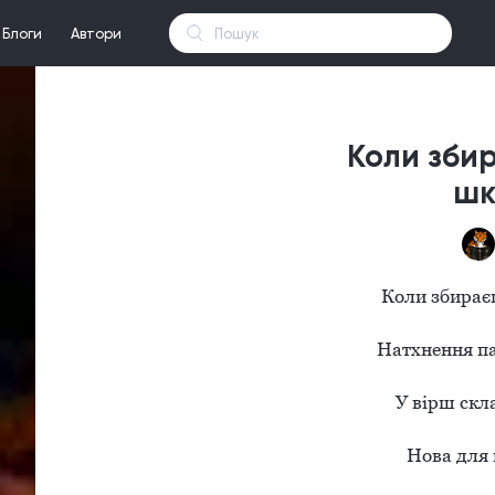
Блоги
Автори
Коли зби
шк
Коли збираєш
Натхнення пад
У вірш скла
Нова для 