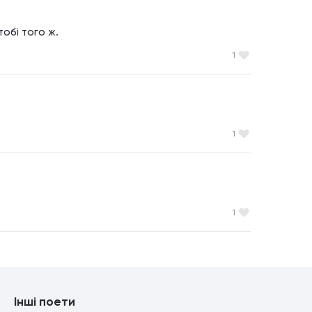
 тобі того ж.
1
1
1
Інші поети