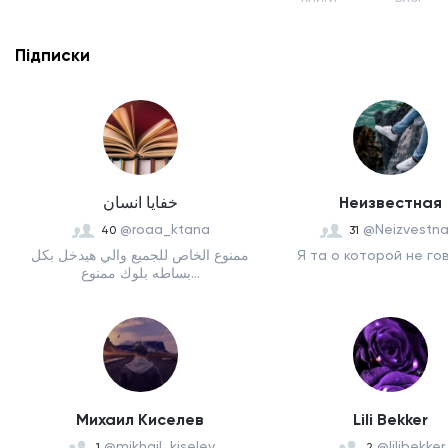
Підписки
خفايا انسان
Неизвестная
@roaa_ktana
@Neizvestna
40
31
ممنوع الخاص للجميع والي هيدخل بكل
Я та о которой не го
بساطه بلوك ممنوع...
Михаил Киселев
Lili Bekker
@mikhail_kiselev
@lilibekker
1
2