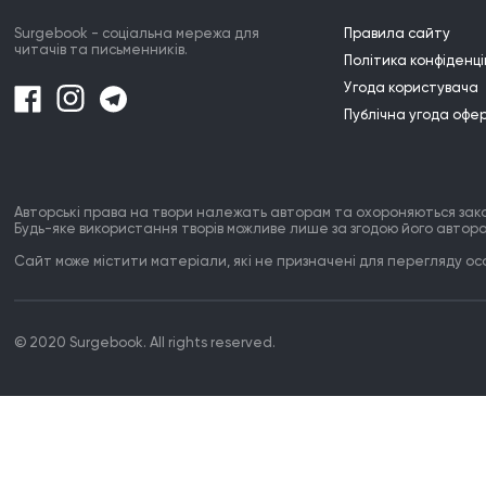
dictance

Surgebook - соціальна мережа для
Правила сайту
We are never going to be apart.

читачів та письменників.
Політика конфіденці
Maybe in distance but never in heart."
Угода користувача
Публічна угода офе
Авторські права на твори належать авторам та охороняються зак
Будь-яке використання творів можливе лише за згодою його автора
Сайт може містити матеріали, які не призначені для перегляду особ
© 2020 Surgebook. All rights reserved.