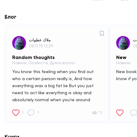
Блог
ت
ملاك عطوات
08.11.19, 13:29
08
Random thoughts
New
Новини, Особисте, Думки вголос
Новини
You know this feeling when you find out
New book 
who a certain person really is,
And how
know if yo
everything was a big fat lie
But you just
need to act like everything is okay and
absolutely normal when you're around
them?
Cause that shit hurts like hell.
1
1
72
Книги