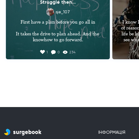
Struggle then...
sje_107
First have a plan before you go all in

I know I
of reason
It takes the drive to plan ahead. And the 
life be h
knowhow to go forward.

see wha
1
0
234
So you have to go through the struggle 
I'm tr
first.

because
I'm gonn
Before you the good results.
it
ІНФОРМАЦІЯ