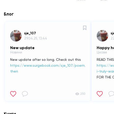
Блог
sje_107
s
29.04.25, 13:44
22
New update
Happy h
Новини
Цікаве
New update after so long. Check out this
READ THIS ..
https://www.surgebook.com/sje_107/poem/struggle-
https://
then
i-truly-wa
FOR THE 
250
Книги