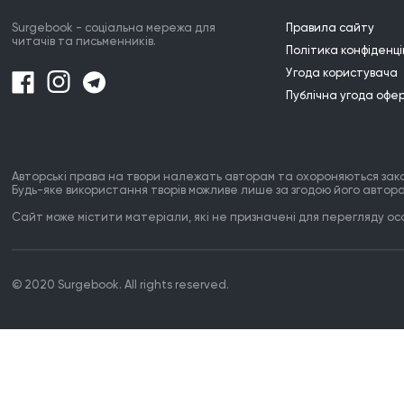
Surgebook - соціальна мережа для
Правила сайту
читачів та письменників.
Політика конфіденці
Угода користувача
Публічна угода офе
Авторські права на твори належать авторам та охороняються зак
Будь-яке використання творів можливе лише за згодою його автора
Сайт може містити матеріали, які не призначені для перегляду особ
© 2020 Surgebook. All rights reserved.