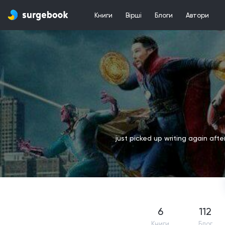
Книги
Вірші
Блоги
Автори
just picked up writing again aft
6
112
Книги
Блог