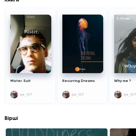
Mister. Suit
Recurring Dreams
Why me ?
sje_107
sje_107
sje_107
Вірші