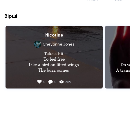
Вірші
Nicotine
Cheyanne Jones
Take a hit 

To feel free

Like a bird on lifted wings 

Do y
The buzz comes 

A trans
In a second

Is th
You won't feel a thing

I barel
0
0
659
Do it again

sof
Again

The holl
Again...

that 
For I just don't wanna feel a thing