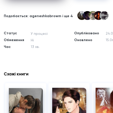
Подобається: ageneshkabrowm і ще 4
Статус
Опубліковано
24.0
У процесі
Обмеження
Оновлено
15.0
Ні
Час
13 хв.
Схожі книги