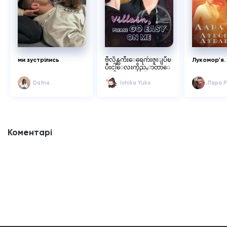
ми зустрілись
ဗီလိန္ႀကီးေရေက်းဇူးျပဳၿ
Лукомор'я.
ပီးငါေလးကိုညႇာတာေ
ပးပါ
Dafna .
Ichika Yuko
Лара 
Коментарі