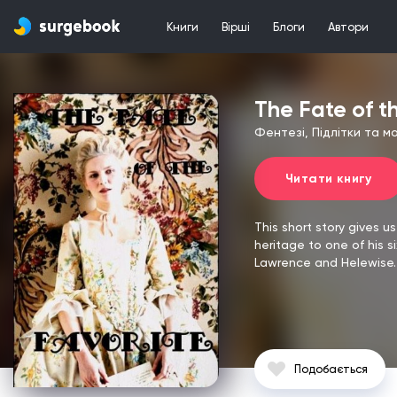
Книги
Вірші
Блоги
Автори
The Fate of t
Фентезі, Підлітки та 
Читати книгу
This short story gives u
heritage to one of his s
Lawrence and Helewise.
Подобається