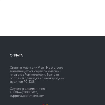
ОПЛАТА
Оплата картками Visa і Mastercard
забезпечується сервісом онлайн-
платежів Portmone.com. Безпека
оплати підтверджена міжнародним
аудитом PCI DSS.
Служба підтримки: тел.
+380(44)2000902,
support@portmone.com