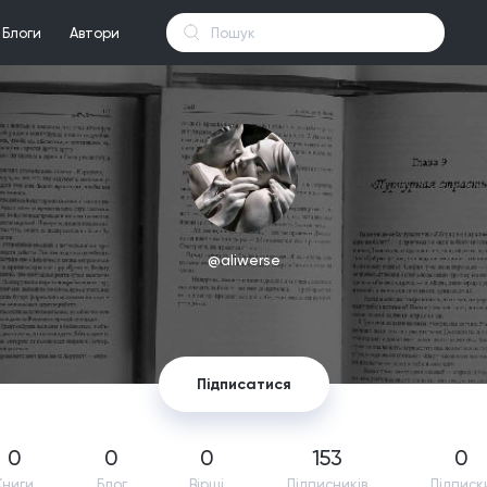
Блоги
Автори
@aliwerse
Підписатися
0
0
0
153
0
Книги
Блог
Вірші
Підпиcників
Підписк