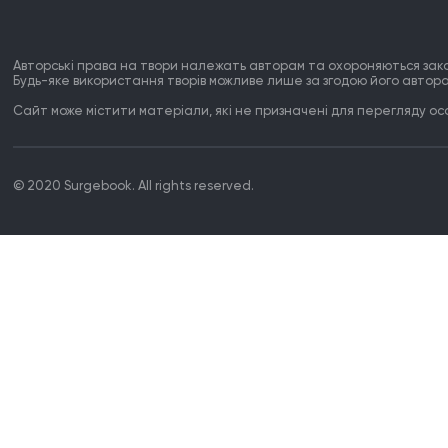
Авторські права на твори належать авторам та охороняються зак
Будь-яке використання творів можливе лише за згодою його автора
Сайт може містити матеріали, які не призначені для перегляду особ
© 2020 Surgebook. All rights reserved.