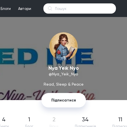
Блоги
Автори
Nya Yeik Nyo
@Nya_Yeik_Nyo
Read, Sleep & Peace
Підписатися
4
1
2
34
11
Книги
Блог
Вірші
Підпиcників
Підписк