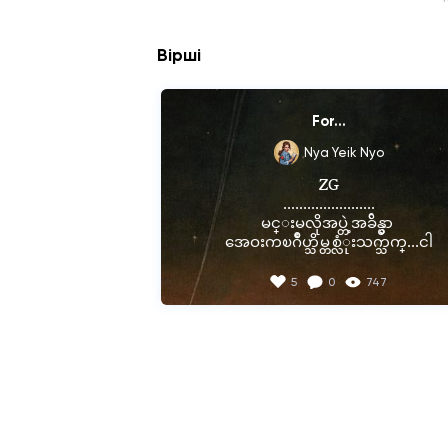
Вірші
For...
Nya Yeik Nyo
ZG

.......................

မင္းမလိုအပ္တဲ့အခ်ိန္မွာ 

အေဝးကၿဂိဳဟ္သိမ္တစ္လံုးသက္သက္...ငါ

မင္းရဲ႕ romantic ဆန္တဲ့ စိတ္ကူးယဥ္ကဗ်ာ
5
0
747
အတြက္

"ၾကယ္စင္"ဆိုတဲ့ ဟာသဆန္တဲ့ နာမည္နဲ႔

အသံုးေတာ္ခံေပးေနက်...ငါ

မင္းရဲ႕မျပည့္ႏိုင္တဲ့ ဆုေတာင္းေ
အတြက္

မေသခ်ာမွန္းသိလ်က္နဲ႔ ျဖည့္ဆည္းခြင့္
င္ခဲ့တဲ့
