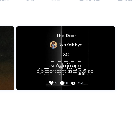
The Door
Nya Yeik Nyo
ZG

..........................

အထိန္အကြပ္မဲ့မႈက 

ငါ့ခံတြင္းထဲက အဆိပ္စြယ္ဆိုရင္။

႐ွက္ရြံ႕မႈက

ေတြ
ငါ့ရင္ဘတ္မွာစိုက္ေနတဲ့ 

5
0
756
အဆိပ္ဆူးပဲ ျဖစ္လိမ့္မယ္။

ေနာက္ျပန္လွည့္ခ်င္စိတ္မ႐ွိ

ေနာင္တတရားမ႐ွိ

တြ
နာက်င္ဝမ္းနည္းမႈမ႐ွိ

ပကတိ ေအးခ်မ္းခ်င္႐ံုသက္သက္ပါ။

ရခ်
ေဝေဝဝါးဝါး အလင္းေရာင္ေအာက္က
