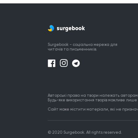
ေႂကြလြင့္ေတာ့မယ့္...ငါ

မင္းမသိခဲ့တဲ့

(ခ်စ္ေသာတာရာ)

-----။-----။-----။-----။-----။-----။-----
--။-----

UNI

Surgebook - соціальна мережа для
......................

читачів та письменників.
မင်းမလိုအပ်တဲ့အချိန်မှာ 

အဝေးကဂြိုဟ်သိမ်တစ်လုံးသက်သက်...င
မင်းရဲ့ romantic ဆန်တဲ့ စိတ်ကူးယဉ်ကဗ
တွေအတွက်

"ကြယ်စင်"ဆိုတဲ့ ဟာသဆန်တဲ့ နာမည်နဲ့
အသုံးတော်ခံပေးနေကျ...ငါ

Авторські права на твори належать авторам
မင်းရဲ့မပြည့်နိုင်တဲ့ ဆုတောင်းတွေအတွက
Будь-яке використання творів можливе лише 
မသေချာမှန်းသိလျက်နဲ့ ဖြည့်ဆည်းခွင့်ရခ
Сайт може містити матеріали, які не призначе
ခဲ့တဲ့

ကြွေလွင့်တော့မယ့်...ငါ

မင်းမသိခဲ့တဲ့

© 2020 Surgebook. All rights reserved.
(ချစ်သောတာရာ)
