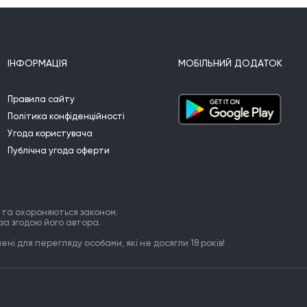
ေျမျမႇဳပ္မိုင္းနဲ႔တူတဲ့ အလိုဆႏၵေတြ....

ေတာ္ၿပီ ေတာ္ၿပီ ေတာ္သင့္ၿပီလို႔ သ
တိေပးေနရင္းပဲ

ေ႐ွ႕ဆက္တိုးေနမိဆဲ ေျခလွမ္းေတြ...

။---
အမွားအမွန္ခြဲမျမင္ႏိုင္ေတာ့တဲ့ ျမင္ကြင္း
ІНФОРМАЦІЯ
МОБІЛЬНИЙ ДОДАТОК
ထဲမွာ

နံရံမပါတဲ့ တံခါးတစ္ခ်ပ္....

Правила сайту
အႀကိမ္ႀကိမ္ျပန္ေမးေနခဲ့တာက

Політика конфіденційності
ဝင္ေပါက္တစ္ခုလား ထြက္ေပါက္လား

ါ

ေျဖသံမၾကားခင္ ငါထြက္သြားရေတာ့မ
Угода користувача
ယ္။

Публічна угода оферти
ျာ
-----။-----။-----။-----။-----။-----။-----။---
--။-----



UNI

.......................

 та охороняються законом.
်

အထိန်အကွပ်မဲ့မှုက 

за згодою його автора.
ျင်
ငါ့ခံတွင်းထဲက အဆိပ်စွယ်ဆိုရင်။

ні для перегляду особами, які не досягли 18 років!
ရှက်ရွံ့မှုက

ငါ့ရင်ဘတ်မှာစိုက်နေတဲ့ 

အဆိပ်ဆူးပဲ ဖြစ်လိမ့်မယ်။

နောက်ပြန်လှည့်ချင်စိတ်မရှိ
