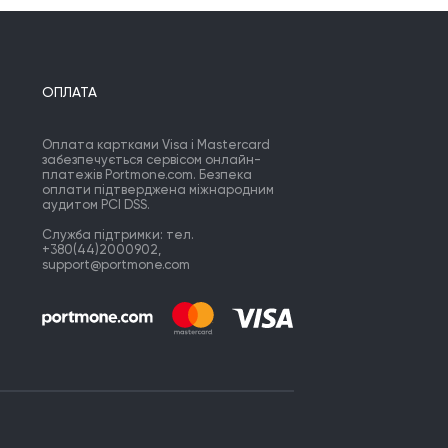
ОПЛАТА
Оплата картками Visa і Mastercard
забезпечується сервісом онлайн-
платежів Portmone.com. Безпека
оплати підтверджена міжнародним
аудитом PCI DSS.
Служба підтримки: тел.
+380(44)2000902,
support@portmone.com