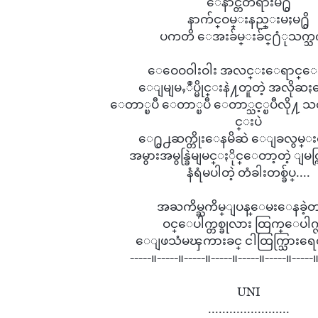
ေနာင္တတရားမ႐ွိ

နာက်င္ဝမ္းနည္းမႈမ႐ွိ

ပကတိ ေအးခ်မ္းခ်င္႐ံုသက္သက္
ေဝေဝဝါးဝါး အလင္းေရာင္ေအ
ေျမျမႇဳပ္မိုင္းနဲ႔တူတဲ့ အလိုဆႏၵ
ေတာ္ၿပီ ေတာ္ၿပီ ေတာ္သင့္ၿပီလို
င္းပဲ

ေ႐ွ႕ဆက္တိုးေနမိဆဲ ေျခလွမ္း
အမွားအမွန္ခြဲမျမင္ႏိုင္ေတာ့တဲ့ ျမင္က
နံရံမပါတဲ့ တံခါးတစ္ခ်ပ္....

အႀကိမ္ႀကိမ္ျပန္ေမးေနခဲ့
ဝင္ေပါက္တစ္ခုလား ထြက္ေပါက္လ
ေျဖသံမၾကားခင္ ငါထြက္သြားရေတ
-----။-----။-----။-----။-----။-----။-----။
UNI

.......................
