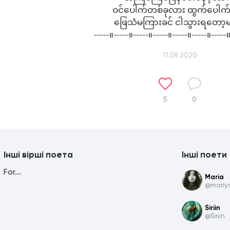
ဝင်ပေါက်တစ်ခုလား ထွက်ပေါက်
ဖြေသံမကြားခင် ငါသွားရတော့မ
-----။-----။-----။-----။-----။-----။-----။
11.08.2020
5
0
Інші вірші поета
Інші поети
For...
Maria
@mariy
Siriin
@Siriin