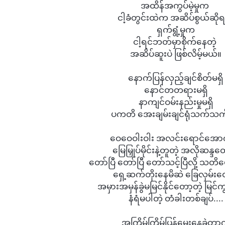
အထိန်အကွပ်မဲ့မှုက 

ငါ့ခံတွင်းထဲက အဆိပ်စွယ်ဆိုရင
ရှက်ရွံ့မှုက

ငါ့ရင်ဘတ်မှာစိုက်နေတဲ့ 

အဆိပ်ဆူးပဲ ဖြစ်လိမ့်မယ်။

နောက်ပြန်လှည့်ချင်စိတ်မရှိ

နောင်တတရားမရှိ

နာကျင်ဝမ်းနည်းမှုမရှိ

ပကတိ အေးချမ်းချင်ရုံသက်သက်
ဝေဝေဝါးဝါး အလင်းရောင်အော
မြေမြှုပ်မိုင်းနဲ့တူတဲ့ အလိုဆန္ဒတွေ
တော်ပြီ တော်ပြီ တော်သင့်ပြီလို့ သတိပ
ရှေ့ဆက်တိုးနေမိဆဲ ခြေလှမ်းတွေ
အမှားအမှန်ခွဲမမြင်နိုင်တော့တဲ့ မြင်ကွ
နံရံမပါတဲ့ တံခါးတစ်ချပ်....

အကြိမ်ကြိမ်ပြန်မေးနေခဲ့တာ