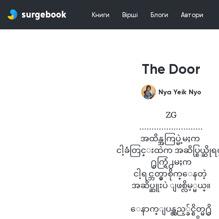
Книги
Вірші
Блоги
Автори
The Door
Nya Yeik Nyo
ZG

..........................

အထိန္အကြပ္မဲ့မႈက 

ငါ့ခံတြင္းထဲက အဆိပ္စြယ္ဆိုရင္
႐ွက္ရြံ႕မႈက

ငါ့ရင္ဘတ္မွာစိုက္ေနတဲ့ 

အဆိပ္ဆူးပဲ ျဖစ္လိမ့္မယ္။

ေနာက္ျပန္လွည့္ခ်င္စိတ္မ႐ွိ
