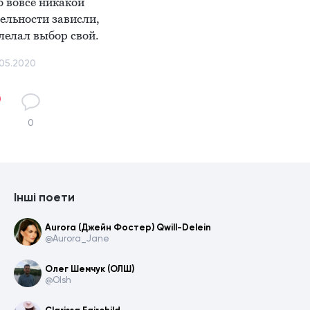
 вовсе никакой

льности зависли,

лелал выбор свой.
.05.2020
0
Інші поети
Aurora (Джейн Фостер) Qwill-Delein
@Aurora_Jane
Олег Шемчук (ОЛШ)
@Olsh