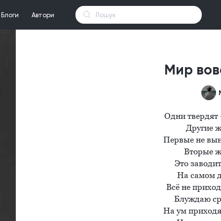
Блоги
Автори
Мир вов
Одни твердят -
Другие ж
Первые не выно
Вторые же
Это заводит
На самом д
Всё не приход
Блуждаю сре
На ум приходя