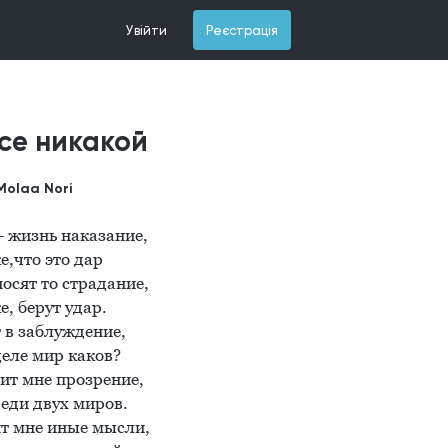
Увійти
Реєстрація
се никакой
Molaa Nori
 жизнь наказание,

е,что это дар

сят то страдание,

, берут удар.

 в заблуждение,

еле мир каков?

ит мне прозрение,

ди двух миров.

т мне иные мысли,
