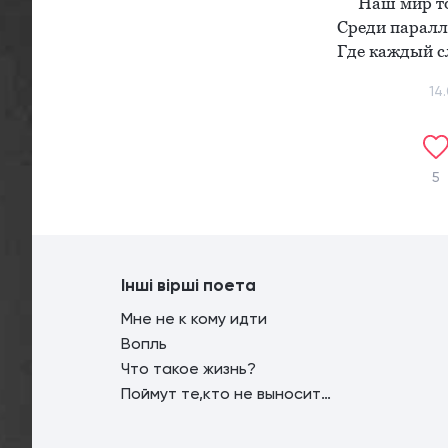
Наш мир то
Среди паралле
Где каждый с
14
5
Інші вірші поета
Мне не к кому идти
Вопль
Что такое жизнь?
Поймут те,кто не выносит историю...