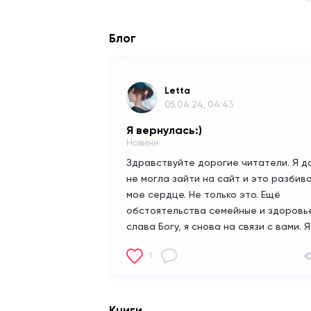
Блог
Letta
05.04.24, 04:43
Я вернулась:)
Новини
Здравствуйте дорогие читатели. Я д
не могла зайти на сайт и это разбив
мое сердце. Не только это. Ещё
обстоятельства семейные и здоровье
слава Богу, я снова на связи с вами. Я
начну продолжение книги " Мир, забы
1
искренности" и рада буду, если вы
будете снова за ней следить. Я
поступила в колледже в Америке и уж
тут как три года. Я учусь на учителя
Книги