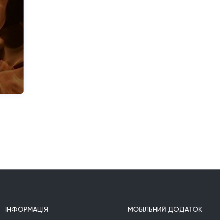


.

,

.

 
ІНФОРМАЦІЯ
МОБІЛЬНИЙ ДОДАТОК