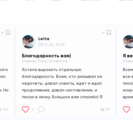
Letta
08.12.20, 13:06
Благодарность вам)
Я в
Новини, Різне, Особисте
Нови
олго
Хотела выразить отдельную
Всем
ало
благодарность. Всем, кто указывал на
все 
недочёты, давал советы, ждет и ждал
писа
. Но
продолжения, давал наставления, и
искр
писал в личку. Большое вам спасибо! Я
врем
той
решила, что осяду в этом приложении. И
снов
144
6
33
буду, как вы отмечали,
Ждет
совершенствоваться. Мне есть куда
е
расти. Вы мне придали сил, и мотиватор
писать. Это дело, я никогда уже не брошу.