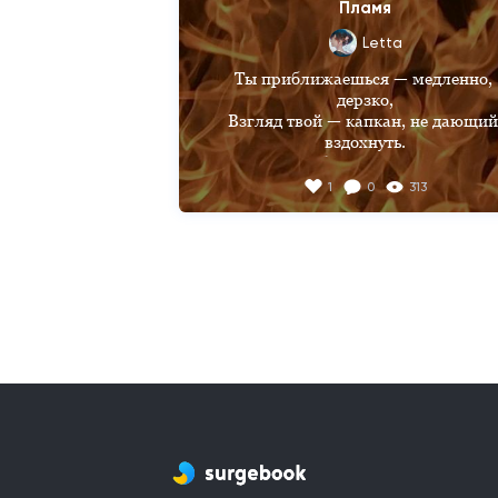
Пламя
Letta
Ты приближаешься — медленно, 
дерзко,

Взгляд твой — капкан, не дающий 
вздохнуть.

Шёпотом губ разрушаешь надежду,
Что смогу этот вечер забыть и уснуть
1
0
313
Пальцы касаются — ток по запястью
Трепет дрожащий в крови разлился
В мире, где страсть облекается в 
счастье,

Я утонула в тебе без конца.

Губы твои — жарче тысячи вьюг,

Слаще вина, запретнее рая.

Сердце мне шепчет: "Не вздумай, не
друг!"

Но тело пылает, тебя принимая.

Мы — два крыла в раскалённом 