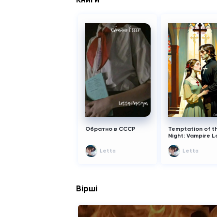
английского языка.
Да поможет мне чу
Начала записаться иконописью(это т
успокаивает Карл, а готические кост
в моем сердце)... Планирую вернуться
родные Балканы , где осталось мое
сердце...
Насчет книги, глава будет р
месяц. Большие нагрузки по учебе. Я 
первокурсница, поэтому надеюсь
покорно на ваше понимание.
Обратно в СССР
Temptation of t
Night: Vampire L
Medieval Europe
Letta
Letta
Вірші