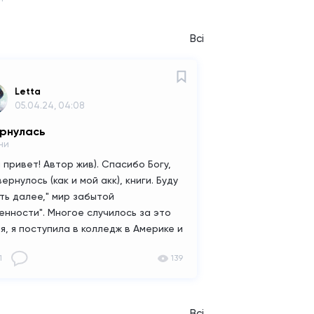
Всі
Letta
05.04.24, 04:08
ернулась
ни
 привет! Автор жив). Спасибо Богу,
вернулось (как и мой акк), книги. Буду
ть далее," мир забытой
енности". Многое случилось за это
я, я поступила в колледж в Америке и
а думаю переехать в родную Европу.
1
139
е книгу далее?
Всі