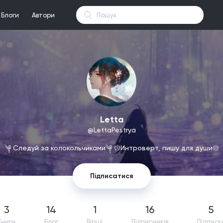
Блоги
Автори
Letta
@LettaPestrya
༆ Следуй за колокольчиками༆ 𑁍Интроверт, пишу для души𑁍
Підписатися
3
14
1
16
5
Книги
Блог
Вірші
Підпиcників
Підписк