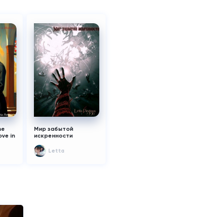
до).
Буду учить пунктуацию, и другие правила
ак
написание. Всем спасибо, большое. Вы
ела
стали, моей опорой.
 на
аз в
уже
he
Мир забытой
ove in
искренности
Letta