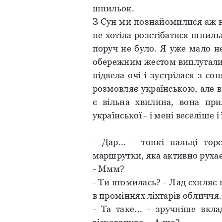
шпильок.
З Сун ми познайомилися аж на
не хотіла розстібатися шпиль
поруч не було. Я уже мало не
обережним жестом виплутали з
підвела очі і зустрілася з с
розмовляє українською, але в
є вільна хвилина, вона пр
української - і мені веселіше і
- Дар... - тонкі пальці то
маршрутки, яка активно руха
- Ммм?
- Ти втомилась? - Лад схиляє
в проміннях ліхтарів обличчя.
- Та таке... - зручніше вкл