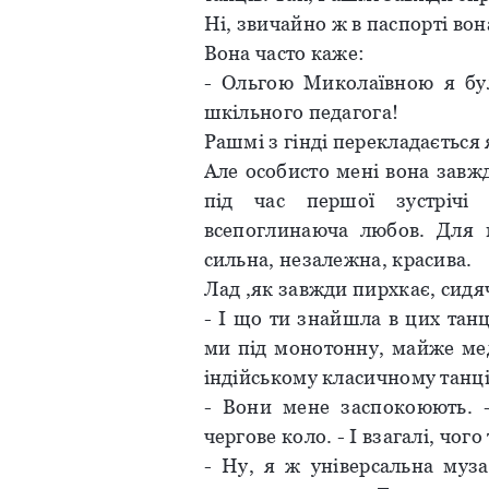
Ні, звичайно ж в паспорті вон
Вона часто каже:
- Ольгою Миколаївною я бул
шкільного педагога!
Рашмі з гінді перекладається 
Але особисто мені вона завж
під час першої зустрічі 
всепоглинаюча любов. Для 
сильна, незалежна, красива.
Лад ,як завжди пирхкає, сидяч
- І що ти знайшла в цих танц
ми під монотонну, майже мед
індійському класичному танці
- Вони мене заспокоюють. 
чергове коло. - І взагалі, чог
- Ну, я ж універсальна муз