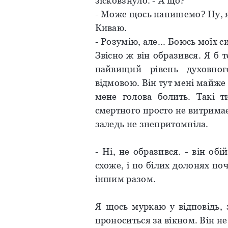
зісковзнуло. - А що?
- Може щось напишемо? Ну, я 
Киваю.
- Розумію, але... Боюсь моїх с
Звісно ж він образився. Я б
найвищий рівень духовног
відмовою. Він тут мені майже 
мене голова болить. Такі т
смертного просто не витримає.
заледь не знепритомніла.
- Ні, не образився. - він об
схоже, і по білих долонях поч
іншим разом.
Я щось муркаю у відповідь,
проноситься за вікном. Він н