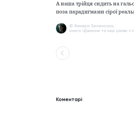
А наша трійця сидить на галь
поза парадигмами сірої реаль
© Химера Зеленоока,
книга «Демони та інші цікаві ст
Коментарі