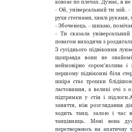
ковзає по плечах. Думає, я не 
- Ой, універсальний ти мій. 
рухи стегнами, хвилі руками, 
- Збоченець. - шикаю, поміча
- Ти сказала універсальний
повагом виходячи з роздягаль
З сусіднього підвіконня лун
щоправда вони не знайомі
неймовірно сором'язлива і 
першому підвіконні біля сте
шкіра стає трошки блідішою
ластовиння, а великі очі з
підтримки у стін і підлоги
заняття, ніж розглядання ді
ходить танц. залою і час 
танцівниць. Мені вона д
перетворююсь на апатичну 