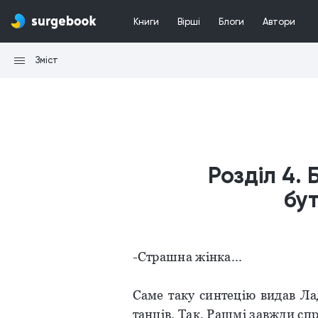
Книги
Вірші
Блоги
Автори
Зміст
Розділ 4. 
бу
-Страшна жінка...
Саме таку синтецію видав Л
танців. Так, Рашмі завжди сп