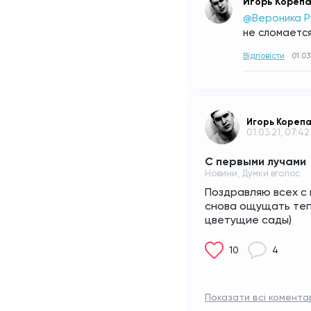
Игорь Кореп
@Вероника Р
не сломается
Відповісти
01.03
Игорь Кореп
01.03.21, 07:42
С первыми лучами
Новини, Думки вголос
Поздравляю всех с 
снова ощущать тепл
цветущие сады)
10
4
Показати всі коментар