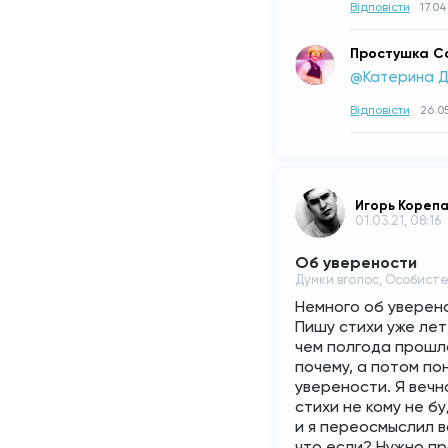
Відповісти
17.04
Простушка С
@Катерина Д
Відповісти
26.05
Игорь Кореп
01.03.21, 08:16
Об уверености
Думки вголос, Особист
Немного об уверено
Пишу стихи уже лет
чем полгода прошло
почему, а потом пон
уверености. Я вечно
стихи не кому не бу
и я переосмыслил вс
что если? Нужно про