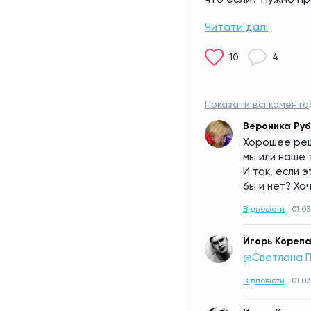
Читати далі
10
4
Показати всі коментар
Вероника Руб
Хорошее реше
мы или наше 
И так, если э
бы и нет? Хоч
Відповісти
01.03
Игорь Кореп
@Светлана 
Відповісти
01.03