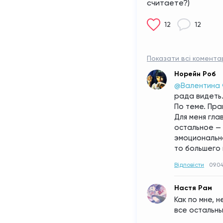
считаете?)
12
12
Показати всі коментарі
Норейн Роб
@Валентина
рада видеть
По теме. Пра
Для меня глав
остальное — 
эмоционально
то большего 
Відповісти
09.04
Настя Рам
Как по мне, 
все остальн