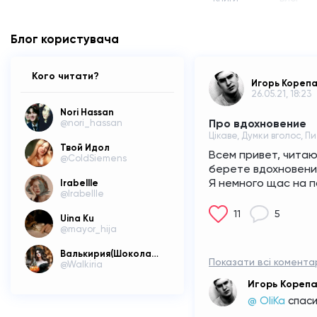
Блог користувача
Кого читати?
Игорь Кореп
26.05.21, 18:23
Nori Hassan
Про вдохновение
@nori_hassan
Цікаве, Думки вголос, П
Твой Идол
Всем привет, читаю
@ColdSiemens
берете вдохновени
Я немного щас на па
Irabellle
@Irabellle
11
5
Uina Ku
@mayor_hija
Валькирия(Шоколадный Бог)(МЧ)
Показати всі коментар
@Walkiria
Игорь Кореп
@ OliKa
спас