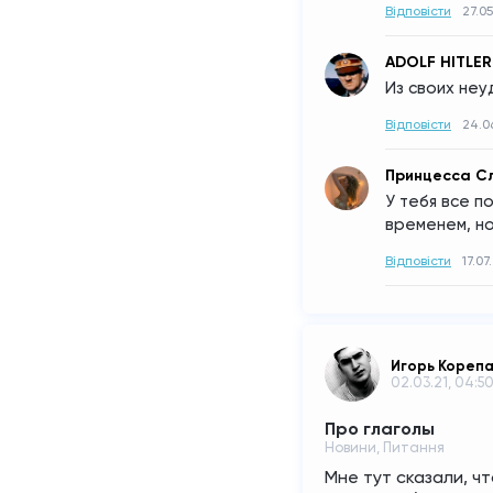
Відповісти
27.05
ADOLF HITLER
Из своих неу
Відповісти
24.0
Принцесса С
У тебя все по
временем, но
Відповісти
17.07
Игорь Кореп
02.03.21, 04:5
Про глаголы
Новини, Питання
Мне тут сказали, чт