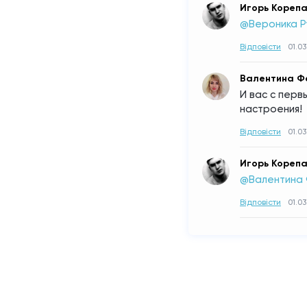
Игорь Кореп
@Вероника Р
Відповісти
01.03
Валентина Ф
И вас с перв
настроения!
Відповісти
01.03
Игорь Кореп
@Валентина
Відповісти
01.03