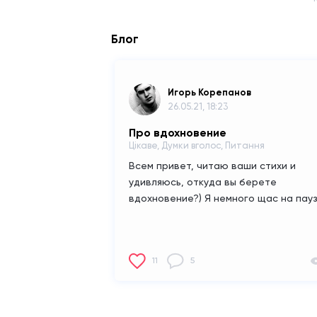
Блог
Игорь Корепанов
26.05.21, 18:23
Про вдохновение
Цікаве, Думки вголос, Питання
Всем привет, читаю ваши стихи и
удивляюсь, откуда вы берете
вдохновение?)
Я немного щас на паузе
11
5