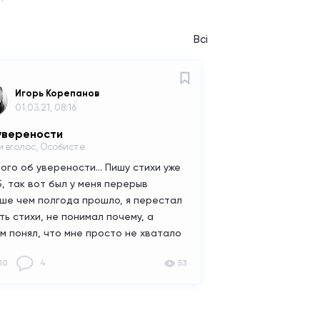
Всі
Игорь Корепанов
01.03.21, 08:16
уверености
и вголос, Особисте
ого об уверености...
Пишу стихи уже
5, так вот был у меня перерыв
ше чем полгода прошло, я перестал
ть стихи, не понимал почему, а
м понял, что мне просто не хватало
ености. Я вечно загружался, по
10
4
53
ду, того что мои стихи не кому не
т нравится и т.д. Но вот прошло
я и я переосмыслил все. Я понял, что
тоит грузить себя, а что если? Нужно