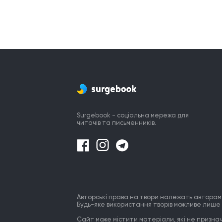
Surgebook - соціальна мережа для
читачів та письменників.
Авторські права на твори належать авторам
Будь-яке використання творів можливе лише 
Сайт може містити матеріали, які не призначе