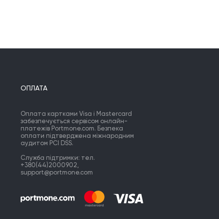
то писать, а читатель всегда
ется, как говорится на вкус и цвет
рища нет.! Нужно стремиться и
да идти вперед! И я весьма
нателен всем здесь
утствующим в том, что вы дарите
надежду на лучшее, оставляя
ентарии и лайки, спасибо я ценю
ОПЛАТА
Оплата картками Visa і Mastercard
забезпечується сервісом онлайн-
платежів Portmone.com. Безпека
оплати підтверджена міжнародним
аудитом PCI DSS.
Служба підтримки: тел.
+380(44)2000902,
support@portmone.com