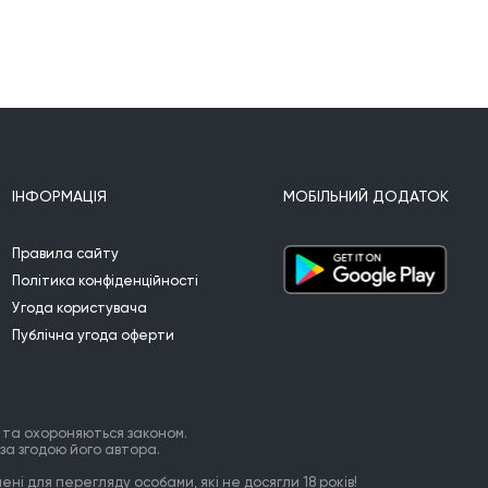
прос
найд
това
всег
приз
прис
мне 
комм
ІНФОРМАЦІЯ
МОБІЛЬНИЙ ДОДАТОК
вас!
Правила сайту
Політика конфіденційності
Угода користувача
Публічна угода оферти
 та охороняються законом.
за згодою його автора.
ні для перегляду особами, які не досягли 18 років!