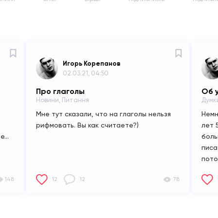
Игорь Корепанов
02.03.21, 04:50
Про глаголы
Об 
Новини, Питання
Думк
Мне тут сказали, что на глаголы нельзя
Немн
рифмовать. Вы как считаете?)
лет 
...
боль
писа
пото
увер
148
12
12
78
пово
буду
врем
не с