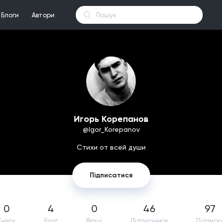
Блоги
Автори
Игорь Корепанов
@Igor_Korepanov
Стихи от всей души
Підписатися
0
4
0
46
97
Книги
Блог
Вірші
Підпиcників
Підписк