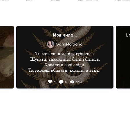
Моя мила...
U
GannMorgana
Ти можеш в мені загубитись.

Шукати, знаходити, бити і битись,

Ховаючи свої сліди.

Ти можеш вбивати, кохати, а втім...

І сама можеш вбитись,

Проте я померти не дам.

9
0
993
Тримай, відпускай, бий, біжи і кохай.

Всерівно дороги ведуть нас лиш в 
пекло,

А в рай...

Мене можуть відвести лиш твої вуста.

Мила, ти неймовірно проста.

Але все ж неможливо збагнути,
