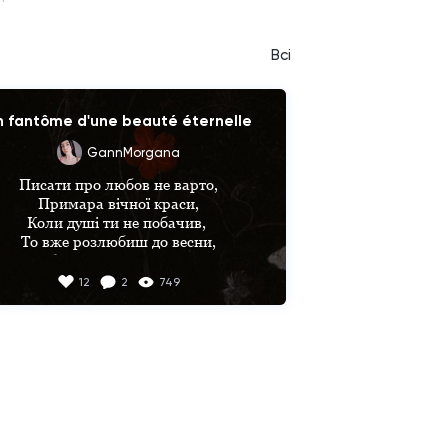
Всі
n fantôme d'une beauté éternelle
GannMorgana
Писати про любов не варто,

Примара вічної краси,

Коли душі ти не побачив, 

То вже розлюбиш до весни,

Любити можна тільки очі,

Бо вони вічно молоді,

12
2
749
Вони ніколи не брехали,

Вони до смерті лиш одні.