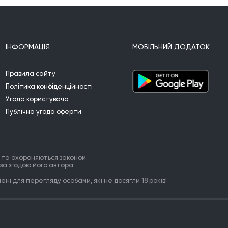
Як мені у тобі не тонути.

Як мені заховатись від твоїх очей.

Як мені наяву не забути.
ІНФОРМАЦІЯ
МОБІЛЬНИЙ ДОДАТОК


Правила сайту
Політика конфіденційності
Угода користувача
Публічна угода оферти
 та охороняються законом.
за згодою його автора.
ні для перегляду особами, які не досягли 18 років!