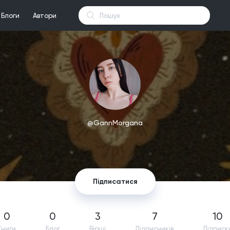
Блоги
Автори
@GannMorgana
Підписатися
0
0
3
7
10
Книги
Блог
Вірші
Підпиcників
Підписк