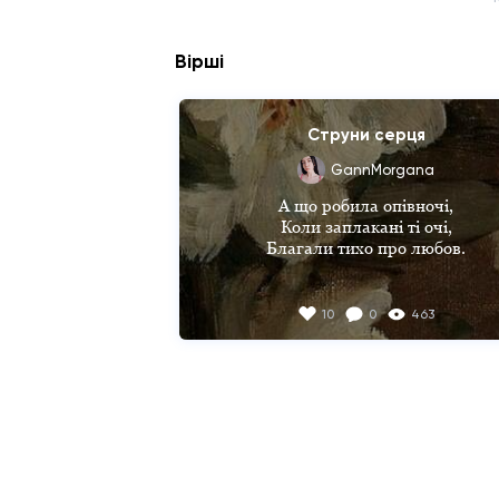
Вірші
Струни серця
GannMorgana
А що робила опівночі,

Коли заплакані ті очі,

Благали тихо про любов.

Коли розлука і кохання,

З'єдналися разом, мов світання.

10
0
463
Коли кричала на весь світ,

Душа просилася в політ.

А ти мовчала, і ті руки,

Які тягнулись до розлуки,

Чіпали струни серця знов,

Мов ще боролись за любов.
