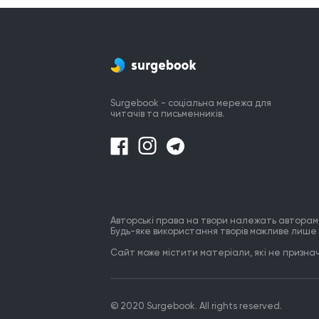
Але здійнявся смуток, вмить,

Той грім, який в душі гримить,

Кричав мені... любов пройшла,

Пройшла, мов літо, як хвороба.

Але ж не підуть в забуття,

Ті наші тихі почуття,

Про них почують всі, і навіть море.
Surgebook - соціальна мережа для
Й кохання знову оживе.
читачів та письменників.
Авторські права на твори належать авторам
Будь-яке використання творів можливе лише 
Сайт може містити матеріали, які не призначе
© 2020 Surgebook. All rights reserved.