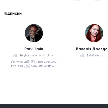
Підписки
Park Jimin
Валерія Дроздо
@Lonely_Park_Jimin
@Valeria_d
26
8
ɪ'ᴍ ᴡʀɪᴛᴇʀ📝 🇷🇺ʀᴜssɪᴀɴ ᴀɴᴅ
ᴇɴɢʟɪsʜ🇺🇸 ʙᴀʙʏ ᴊɪᴍᴍʏ❤️ ᴡ...