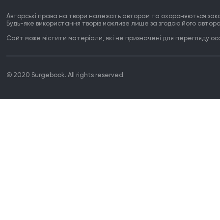
Авторські права на твори належать авторам та охороняються зак
Будь-яке використання творів можливе лише за згодою його автора
Сайт може містити матеріали, які не призначені для перегляду особ
© 2020 Surgebook. All rights reserved.