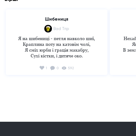
Шибениця
Bad Trip
Я на шибениці - петля навколо шиї,

Нехай
Краплина поту на катовім чолі,

Я
Я сміх юрби і грація макабру,

В земл
Сухі кістки, і дитяче око.

На сірому лиці безкрая пустота,

1
0
592
Навколо шиї - людська гієна,

Удушлива й поношена змія.

На п
Час вовка і радості господ.

І все кінець.

Час настав.

Бувай прекрасна мить!

Кат висить, 

Під сміх і глуп юрби...

Яка забула,
