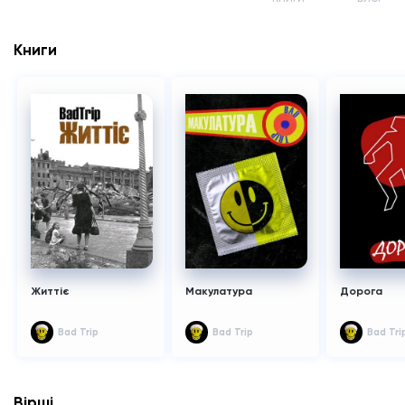
Книги
Життіє
Макулатура
Дорога
Bad Trip
Bad Trip
Bad Tri
Вірші