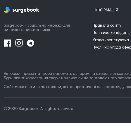
Які крихкі їх шиї.

Як дзвінко,

ІНФОРМАЦІЯ
Хрускають хребці.

Забули..
С
Surgebook - соціальна мережа для
Правила сайту
Я 
читачів та письменників.
Політика конфіденці
Угода користувача
Публічна угода офе
Авторські права на твори належать авторам та охороняються зак
Будь-яке використання творів можливе лише за згодою його автора
Сайт може містити матеріали, які не призначені для перегляду особ
© 2020 Surgebook. All rights reserved.